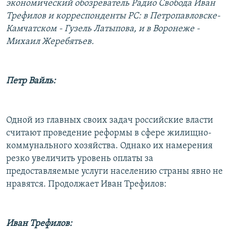
экономический обозреватель Радио Свобода Иван
РАСПИСАНИЕ ВЕЩАНИЯ
Трефилов и корреспонденты РС: в Петропавловске-
ПОДПИШИТЕСЬ НА РАССЫЛКУ
Камчатском - Гузель Латыпова, и в Воронеже -
Михаил Жеребятьев.
СОЦИАЛЬНЫЕ СЕТИ
Петр Вайль:
Одной из главных своих задач российские власти
Все сайты РСЕ/РС
считают проведение реформы в сфере жилищно-
коммунального хозяйства. Однако их намерения
резко увеличить уровень оплаты за
предоставляемые услуги населению страны явно не
нравятся. Продолжает Иван Трефилов:
Иван Трефилов: