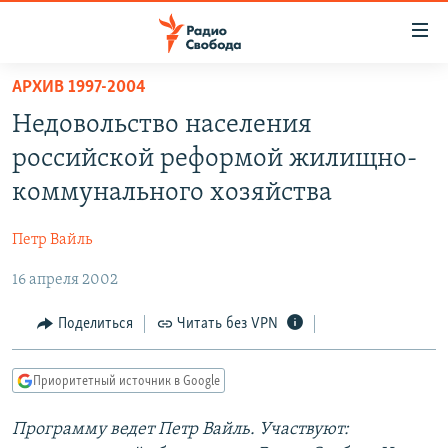
Ссылки
для
упрощенного
АРХИВ 1997-2004
ПРОГРАММЫ
доступа
Недовольство населения
ПОДКАСТЫ
Вернуться
российской реформой жилищно-
к
АВТОРСКИЕ ПРОЕКТЫ
коммунального хозяйства
основному
ЦИТАТЫ СВОБОДЫ
содержанию
Петр Вайль
Вернутся
МНЕНИЯ
к
16 апреля 2002
КУЛЬТУРА
главной
навигации
IDEL.РЕАЛИИ
Поделиться
Читать без VPN
Вернутся
КАВКАЗ.РЕАЛИИ
к
Приоритетный источник в Google
СЕВЕР.РЕАЛИИ
поиску
Программу ведет Петр Вайль. Участвуют:
СИБИРЬ.РЕАЛИИ