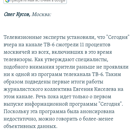
Приоритетный источник в Google
РАСПИСАНИЕ ВЕЩАНИЯ
Олег Кусов,
Москва:
ПОДПИШИТЕСЬ НА РАССЫЛКУ
СОЦИАЛЬНЫЕ СЕТИ
Телевизионные эксперты установили, что "Сегодня"
вчера на канале ТВ-6 смотрели 11 процентов
москвичей из всех, включивших в это время
телевизоры. Как утверждают специалисты,
подобного внимания зрители раньше не проявляли
Все сайты РСЕ/РС
ни к одной из программ телеканала ТВ-6. Таким
образом подведены первые итоги работы
журналистского коллектива Евгения Киселева на
этом канале. Речь пока идет только о первом
выпуске информационной программы "Сегодня".
Поскольку эта программа была анонсирована
недостаточно, можно говорить о более-менее
объективных данных.