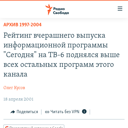
Ссылки
для
упрощенного
АРХИВ 1997-2004
ПРОГРАММЫ
доступа
Рейтинг вчерашнего выпуска
ПОДКАСТЫ
Вернуться
информационной программы
к
АВТОРСКИЕ ПРОЕКТЫ
"Сегодня" на ТВ-6 поднялся выше
основному
ЦИТАТЫ СВОБОДЫ
содержанию
всех остальных программ этого
Вернутся
МНЕНИЯ
канала
к
КУЛЬТУРА
главной
Олег Кусов
навигации
IDEL.РЕАЛИИ
Вернутся
18 апреля 2001
КАВКАЗ.РЕАЛИИ
к
Поделиться
Читать без VPN
СЕВЕР.РЕАЛИИ
поиску
СИБИРЬ.РЕАЛИИ