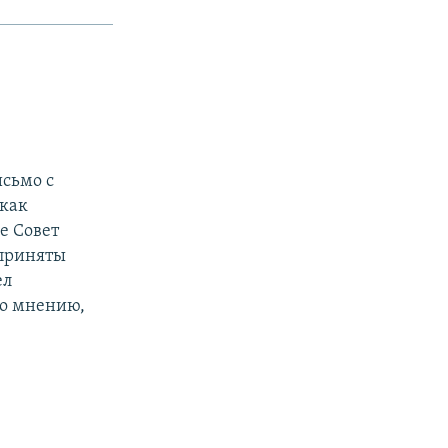
исьмо с
 как
е Совет
 приняты
ел
го мнению,