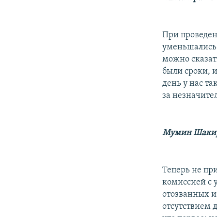
При проведен
уменьшались с
можно сказат
были сроки, и
день у нас та
за незначите
Мумин Шаки
Теперь не пр
комиссией с 
отозванных и
отсутствием 