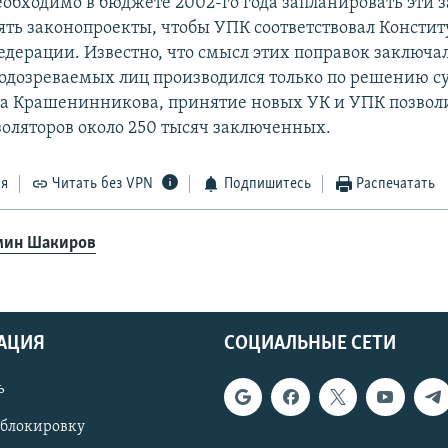
еобходимо в бюджете 2002-го года запланировать эти з
нять законопроекты, чтобы УПК соответствовал Консти
дерации. Известно, что смысл этих поправок заключал
подозреваемых лиц производился только по решению су
 Крашенинникова, принятие новых УК и УПК позволи
золяторов около 250 тысяч заключенных.
ся
Читать без VPN
Подпишитесь
Распечатать
ин Шакиров
АЦИЯ
СОЦИАЛЬНЫЕ СЕТИ
ь
 блокировку