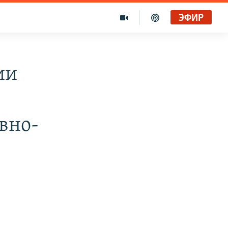
ЭФИР
ии
вно-