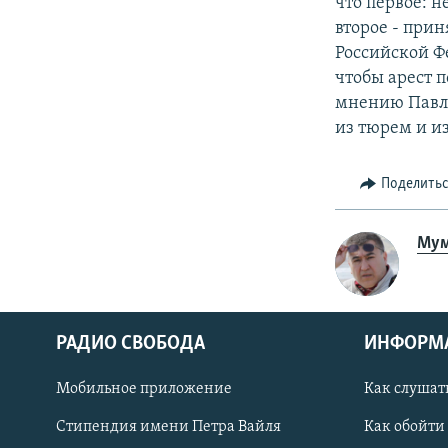
что первое: н
второе - при
Российской Фе
чтобы арест 
мнению Павла
из тюрем и и
Поделить
Мум
РАДИО СВОБОДА
ИНФОРМ
Мобильное приложение
Как слушат
СОЦИАЛЬНЫЕ СЕТИ
Стипендия имени Петра Вайля
Как обойти