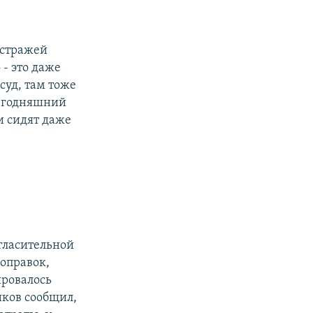
 стражей
 - это даже
суд, там тоже
 сегодняшний
и сидят даже
гласительной
поправок,
ровалось
ков сообщил,