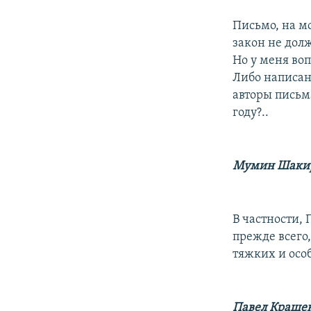
Письмо, на мо
закон не дол
Но у меня воп
Либо написан
авторы письм
году?..
Мумин Шаки
В частности,
прежде всего
тяжких и осо
Павел Краше