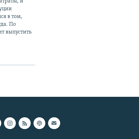
атраты, и
туции
ся в том,
да. По
т выпустить