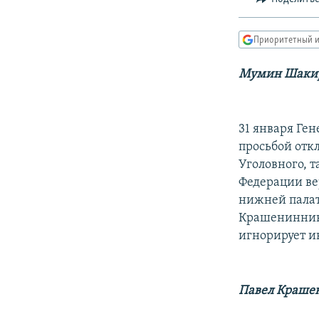
РАСПИСАНИЕ ВЕЩАНИЯ
ПОДПИШИТЕСЬ НА РАССЫЛКУ
Приоритетный и
Мумин Шаки
31 января Ге
просьбой отк
Уголовного, т
Федерации ве
нижней палат
Крашениннико
игнорирует и
Павел Краше