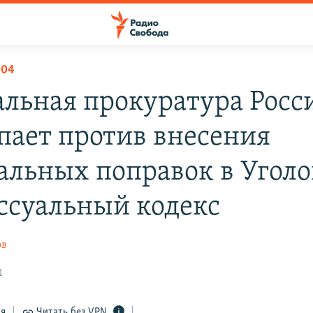
004
альная прокуратура Росс
пает против внесения
альных поправок в Уголо
ссуальный кодекс
ов
1
ся
Читать без VPN