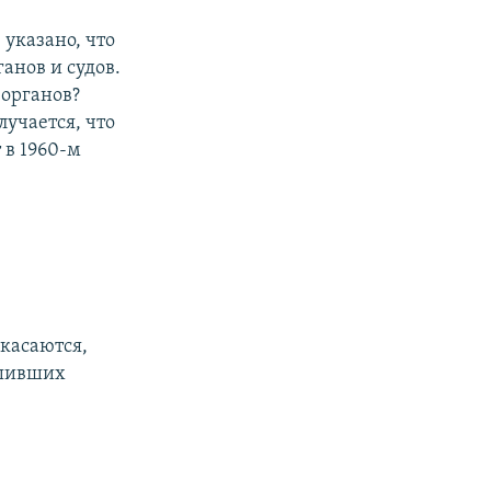
 указано, что
анов и судов.
 органов?
учается, что
 в 1960-м
 касаются,
ршивших