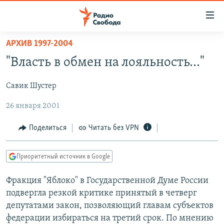
Ссылки
для
упрощенного
АРХИВ 1997-2004
ПРОГРАММЫ
доступа
"Власть в обмен на лояльность..."
ПОДКАСТЫ
Вернуться
к
Савик Шустер
АВТОРСКИЕ ПРОЕКТЫ
основному
26 января 2001
ЦИТАТЫ СВОБОДЫ
содержанию
Вернутся
МНЕНИЯ
Поделиться
Читать без VPN
к
КУЛЬТУРА
главной
Приоритетный источник в Google
навигации
IDEL.РЕАЛИИ
Вернутся
КАВКАЗ.РЕАЛИИ
Фракция "Яблоко" в Государственной Думе России
к
подвергла резкой критике принятый в четверг
СЕВЕР.РЕАЛИИ
поиску
депутатами закон, позволяющий главам субъектов
СИБИРЬ.РЕАЛИИ
федерации избираться на третий срок. По мнению