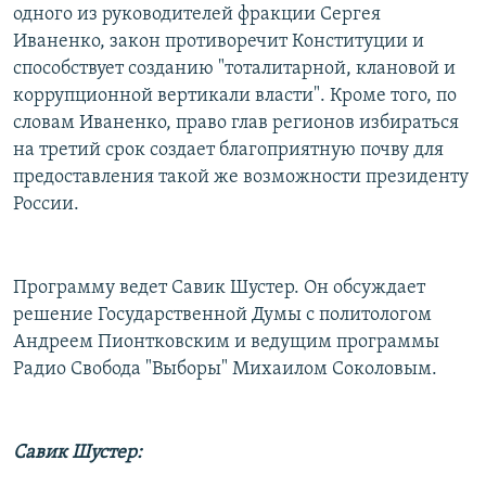
одного из руководителей фракции Сергея
РАСПИСАНИЕ ВЕЩАНИЯ
Иваненко, закон противоречит Конституции и
ПОДПИШИТЕСЬ НА РАССЫЛКУ
способствует созданию "тоталитарной, клановой и
коррупционной вертикали власти". Кроме того, по
СОЦИАЛЬНЫЕ СЕТИ
словам Иваненко, право глав регионов избираться
на третий срок создает благоприятную почву для
предоставления такой же возможности президенту
России.
Все сайты РСЕ/РС
Программу ведет Савик Шустер. Он обсуждает
решение Государственной Думы с политологом
Андреем Пионтковским и ведущим программы
Радио Свобода "Выборы" Михаилом Соколовым.
Савик Шустер: