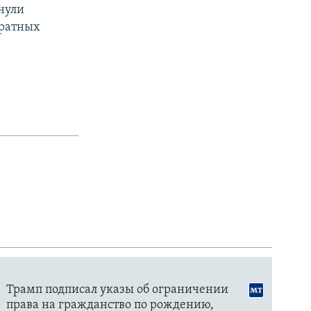
нули
дратных