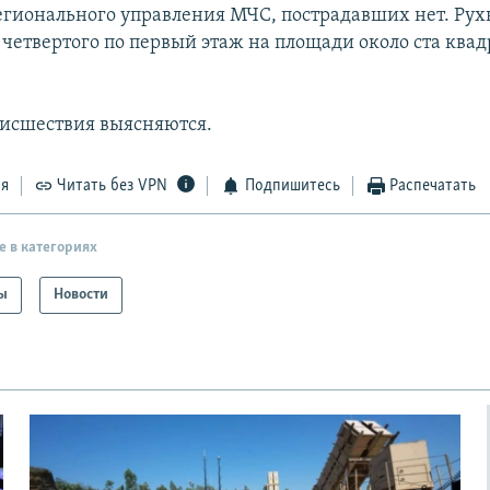
гионального управления МЧС, пострадавших нет. Рух
 четвертого по первый этаж на площади около ста ква
исшествия выясняются.
ся
Читать без VPN
Подпишитесь
Распечатать
е в категориях
ы
Новости