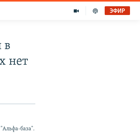
ЭФИР
 в
х нет
"Альфа-база".