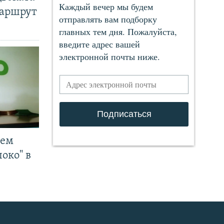
маршрут
чем
око" в