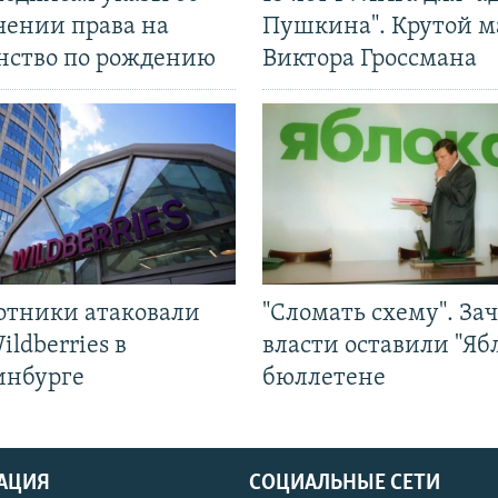
чении права на
Пушкина". Крутой 
нство по рождению
Виктора Гроссмана
отники атаковали
"Сломать схему". За
ildberries в
власти оставили "Ябл
инбурге
бюллетене
АЦИЯ
СОЦИАЛЬНЫЕ СЕТИ