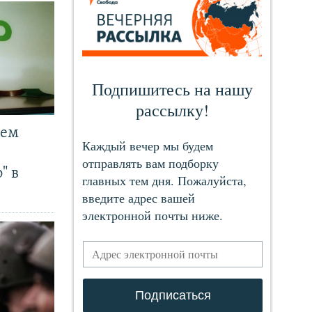
чем
" в