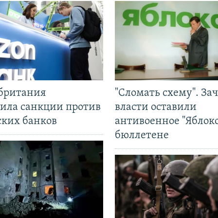
британия
"Сломать схему". За
ила санкции против
власти оставили
ских банков
антивоенное "Яблоко
бюллетене