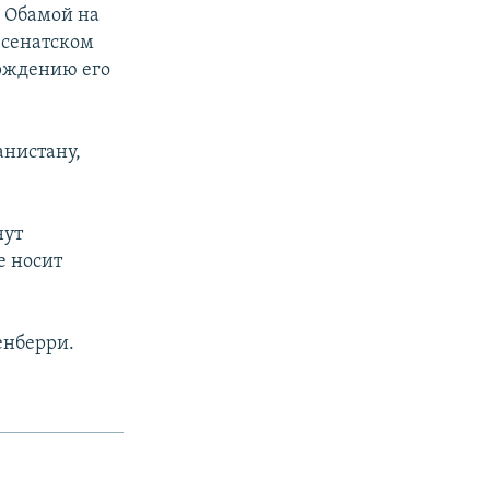
 Обамой на
 сенатском
рждению его
анистану,
нут
е носит
енберри.