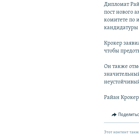
РАСПИСАНИЕ ВЕЩАНИЯ
Дипломат Ра
ПОДПИШИТЕСЬ НА РАССЫЛКУ
пост нового а
комитете по 
кандидатуры н
Крокер заяви
чтобы предот
Он также отм
значительный 
неустойчивый
Райан Крокер
Поделить
Этот контент такж