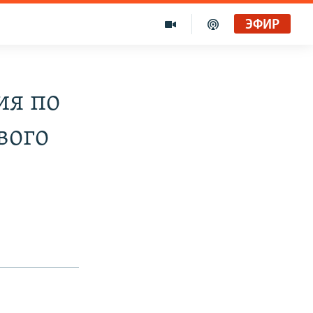
ЭФИР
ия по
вого