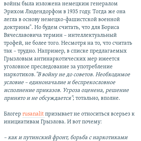
войны была изложена немецким генералом
Эрихом Людендорфом в 1935 году. Тогда же она
легла в основу немецко-фашистской военной
доктрины". Но будем считать, что для Бориса
Вячеславовича термин – интеллектуальный
трофей, не более того. Несмотря на то, что считать
так – трудно. Например, в списке предлагаемых
Грызловым антинаркотических мер имеется
уголовное преследование за употребление
наркотиков.
"В войну не до советов. Необходимое
условие – единоначалие и беспрекословное
исполнение приказов. Угроза оценена, решение
принято и не обсуждается"
; тотально, вполне.
Блогер
rusanalit
призывает не относиться всерьез к
инициативам Грызлова. И вот почему:
– как и путинский фронт, борьба с наркотиками