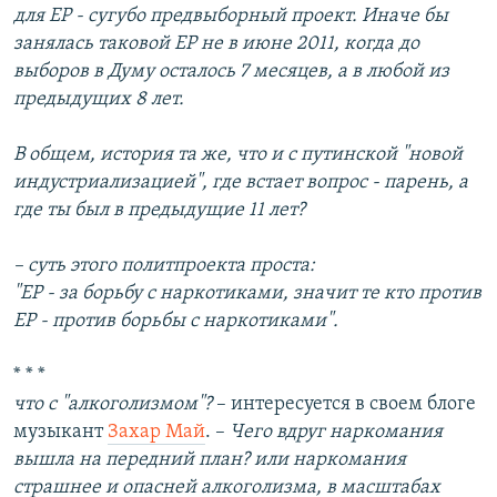
для ЕР - сугубо предвыборный проект. Иначе бы
занялась таковой ЕР не в июне 2011, когда до
выборов в Думу осталось 7 месяцев, а в любой из
предыдущих 8 лет.
В общем, история та же, что и с путинской "новой
индустриализацией", где встает вопрос - парень, а
где ты был в предыдущие 11 лет?
– суть этого политпроекта проста:
"ЕР - за борьбу с наркотиками, значит те кто против
ЕР - против борьбы с наркотиками".
* * *
что с "алкоголизмом"?
– интересуется в своем блоге
музыкант
Захар Май
. –
Чего вдруг наркомания
вышла на передний план? или наркомания
страшнее и опасней алкоголизма, в масштабах