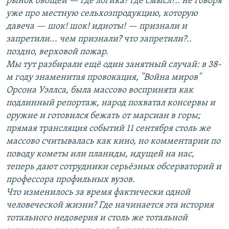
рынок овощей — где логика? где смысл?.. не говоря
уже про местную сельхозпродукцию, которую
давеча — шок! шок! идиоты! — признали и
запретили... чем признали? что запретили?..
поздно, верховой пожар.
Мы тут разбирали ещё один занятный случай: в 38-
м году знаменитая провокация, "Война миров"
Орсона Уэллса, была массово воспринята как
подлинный репортаж, народ похватал консервы и
оружие и готовился бежать от марсиан в горы;
прямая трансляция событий 11 сентября столь же
массово считывалась как кино, но комментарии по
поводу кометы или планиды, идущей на нас,
теперь дают сотрудники серьёзных обсерваторий и
профессора профильных вузов.
Что изменилось за время фактически одной
человеческой жизни? Где начинается эта история
тотального недоверия и столь же тотальной