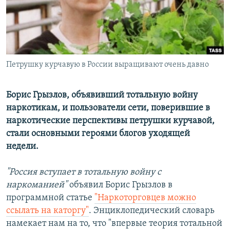
РАСПИСАНИЕ ВЕЩАНИЯ
ПОДПИШИТЕСЬ НА РАССЫЛКУ
СОЦИАЛЬНЫЕ СЕТИ
Петрушку курчавую в России выращивают очень давно
Борис Грызлов, объявивший тотальную войну
наркотикам, и пользователи сети, поверившие в
наркотические перспективы петрушки курчавой,
Все сайты РСЕ/РС
стали основными героями блогов уходящей
недели.
"Россия вступает в тотальную войну с
наркоманией"
объявил Борис Грызлов в
программной статье
"Наркоторговцев можно
ссылать на каторгу"
. Энциклопедический словарь
намекает нам на то, что "впервые теория тотальной