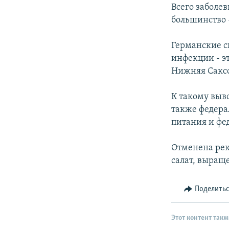
РАСПИСАНИЕ ВЕЩАНИЯ
Всего заболев
ПОДПИШИТЕСЬ НА РАССЫЛКУ
большинство 
Германские с
инфекции - эт
Нижняя Сакс
К такому выв
также федера
питания и фе
Отменена рек
салат, выращ
Поделить
Этот контент такж