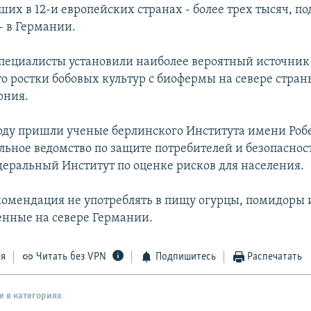
ших в 12-и европейских странах - более трех тысяч, 
- в Германии.
пециалисты установили наиболее вероятный источни
о ростки бобовых культур с биофермы на севере страны
ония.
оду пришли ученые берлинского Института имени Робе
льное ведомство по защите потребителей и безопаснос
деральный Институт по оценке рисков для населения.
омендация не употреблять в пищу огурцы, помидоры 
енные на севере Германии.
ся
Читать без VPN
Подпишитесь
Распечатать
е в категориях