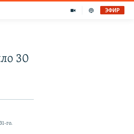
ЭФИР
ло 30
1-го.