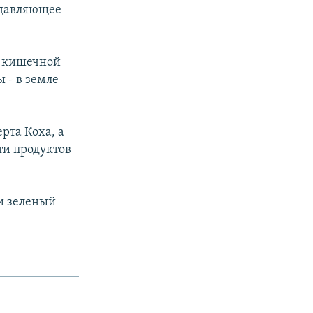
подавляющее
к кишечной
 - в земле
рта Коха, а
ти продуктов
и зеленый