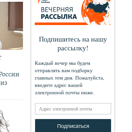
т
России
 из