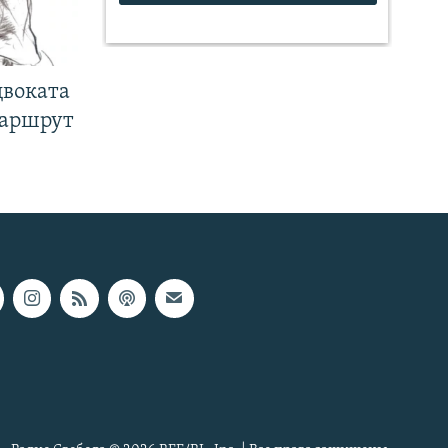
двоката
маршрут