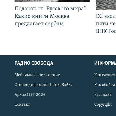
Подарок от "Русского мира".
Какие книги Москва
ЕС вве
предлагает сербам
пяти че
ВПК Ро
РАДИО СВОБОДА
ИНФОРМ
Мобильное приложение
Как слушат
СОЦИАЛЬНЫЕ СЕТИ
Стипендия имени Петра Вайля
Как обойти
Архив 1997-2006
Рассылка
Контакт
Copyright
Все сайты РСЕ/РС