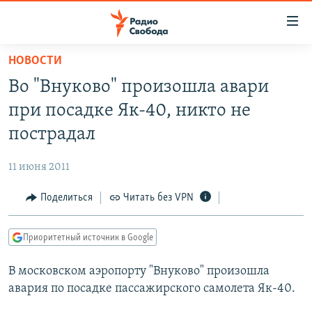
Ссылки
для
упрощенного
НОВОСТИ
ПРОГРАММЫ
доступа
Во "Внуково" произошла авари
ПОДКАСТЫ
Вернуться
при посадке Як-40, никто не
к
АВТОРСКИЕ ПРОЕКТЫ
пострадал
основному
ЦИТАТЫ СВОБОДЫ
содержанию
11 июня 2011
Вернутся
МНЕНИЯ
к
Поделиться
Читать без VPN
КУЛЬТУРА
главной
навигации
IDEL.РЕАЛИИ
Приоритетный источник в Google
Вернутся
КАВКАЗ.РЕАЛИИ
к
В московском аэропорту "Внуково" произошла
СЕВЕР.РЕАЛИИ
поиску
авария по посадке пассажирского самолета Як-40.
СИБИРЬ.РЕАЛИИ