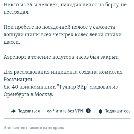
Никто из 76-и человек, находившихся на борту, не
РАСПИСАНИЕ ВЕЩАНИЯ
пострадал.
ПОДПИШИТЕСЬ НА РАССЫЛКУ
При пробеге по посадочной полосе у самолета
СОЦИАЛЬНЫЕ СЕТИ
лопнули шины всех четырех колес левой стойки
шасси.
Аэропорт в течение полутора часов был закрыт.
Для расследования инцидента создана комиссия
Все сайты РСЕ/РС
Росавиации.
Як-40 авиакомпании "Тулпар Эйр" следовал из
Оренбурга в Москву.
Поделиться
Читать без VPN
Подпишитесь
Этот контент также в категориях