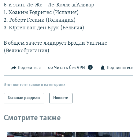
6-й этап. Ле-Же – Ле-Колле-д'Альвар
РАСПИСАНИЕ ВЕЩАНИЯ
1. Хоаким Родригес (Испания)
ПОДПИШИТЕСЬ НА РАССЫЛКУ
2. Роберт Гесинк (Голландия)
3. Юрген ван ден Брук (Бельгия)
СОЦИАЛЬНЫЕ СЕТИ
В общем зачете лидирует Брэдли Уиггинс
(Великобритания)
Поделиться
Читать без VPN
Подпишитесь
Все сайты РСЕ/РС
Этот контент также в категориях
Главные разделы
Новости
Смотрите также