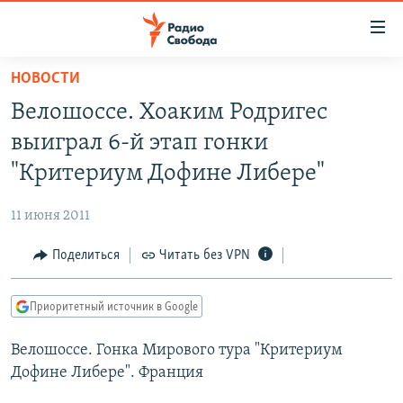
Ссылки
для
упрощенного
НОВОСТИ
ПРОГРАММЫ
доступа
Велошоссе. Хоаким Родригес
ПОДКАСТЫ
Вернуться
выиграл 6-й этап гонки
к
АВТОРСКИЕ ПРОЕКТЫ
"Критериум Дофине Либере"
основному
ЦИТАТЫ СВОБОДЫ
содержанию
11 июня 2011
Вернутся
МНЕНИЯ
к
Поделиться
Читать без VPN
КУЛЬТУРА
главной
навигации
IDEL.РЕАЛИИ
Приоритетный источник в Google
Вернутся
КАВКАЗ.РЕАЛИИ
к
Велошоссе. Гонка Мирового тура "Критериум
СЕВЕР.РЕАЛИИ
поиску
Дофине Либере". Франция
СИБИРЬ.РЕАЛИИ