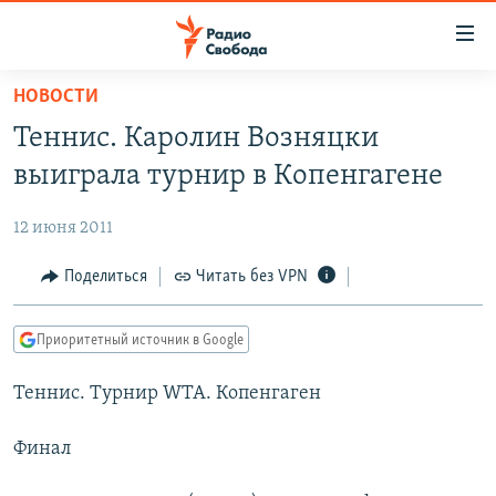
Ссылки
для
упрощенного
НОВОСТИ
ПРОГРАММЫ
доступа
Теннис. Каролин Возняцки
ПОДКАСТЫ
Вернуться
выиграла турнир в Копенгагене
к
АВТОРСКИЕ ПРОЕКТЫ
основному
12 июня 2011
ЦИТАТЫ СВОБОДЫ
содержанию
Вернутся
МНЕНИЯ
Поделиться
Читать без VPN
к
КУЛЬТУРА
главной
Приоритетный источник в Google
навигации
IDEL.РЕАЛИИ
Вернутся
Теннис. Турнир WTA. Копенгаген
КАВКАЗ.РЕАЛИИ
к
СЕВЕР.РЕАЛИИ
поиску
Финал
СИБИРЬ.РЕАЛИИ