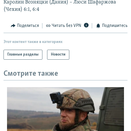
Каролин Возняцки (Дания) – Люси Шафаржова
РАСПИСАНИЕ ВЕЩАНИЯ
(Чехия) 6:1, 6:4
ПОДПИШИТЕСЬ НА РАССЫЛКУ
Поделиться
Читать без VPN
Подпишитесь
СОЦИАЛЬНЫЕ СЕТИ
Этот контент также в категориях
Главные разделы
Новости
Все сайты РСЕ/РС
Смотрите также