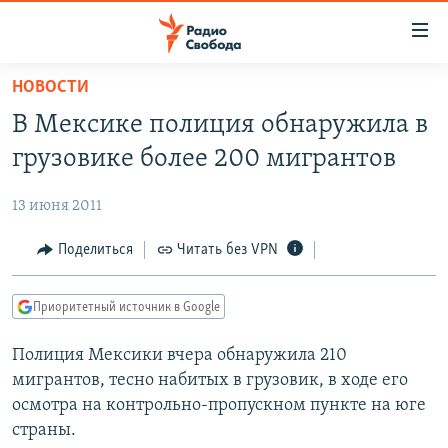
Ссылки
для
упрощенного
НОВОСТИ
ПРОГРАММЫ
доступа
В Мексике полиция обнаружила в
ПОДКАСТЫ
Вернуться
грузовике более 200 мигрантов
к
АВТОРСКИЕ ПРОЕКТЫ
основному
13 июня 2011
ЦИТАТЫ СВОБОДЫ
содержанию
Вернутся
МНЕНИЯ
Поделиться
Читать без VPN
к
КУЛЬТУРА
главной
Приоритетный источник в Google
навигации
IDEL.РЕАЛИИ
Вернутся
Полиция Мексики вчера обнаружила 210
КАВКАЗ.РЕАЛИИ
к
мигрантов, тесно набитых в грузовик, в ходе его
СЕВЕР.РЕАЛИИ
поиску
осмотра на контрольно-пропускном пункте на юге
страны.
СИБИРЬ.РЕАЛИИ