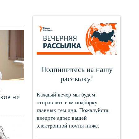
т
ков не