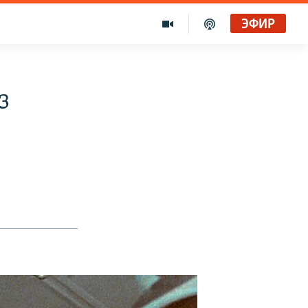
ЭФИР
з