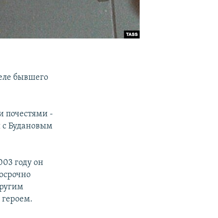
еле бывшего
и почестями -
 с Будановым
003 году он
досрочно
другим
 героем.