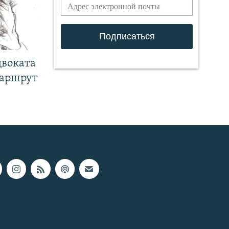
двоката
маршрут