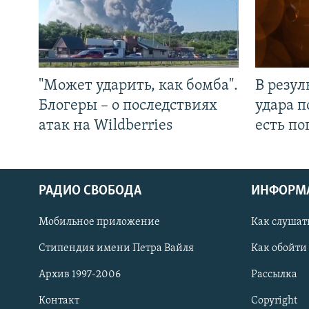
"Может ударить, как бомба".
В резул
Блогеры – о последствиях
удара п
атак на Wildberries
есть п
РАДИО СВОБОДА
ИНФОРМ
Мобильное приложение
Как слушат
СОЦИАЛЬНЫЕ СЕТИ
Стипендия имени Петра Вайля
Как обойти
Архив 1997-2006
Рассылка
Контакт
Copyright