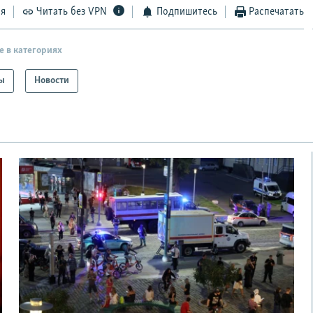
ся
Читать без VPN
Подпишитесь
Распечатать
е в категориях
ы
Новости