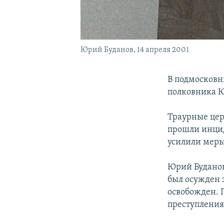
Юрий Буданов, 14 апреля 2001
В подмосковн
полковника Ю
Траурные цер
прошли инцид
усилили меры
Юрий Буданов
был осужден з
освобожден. 
преступления