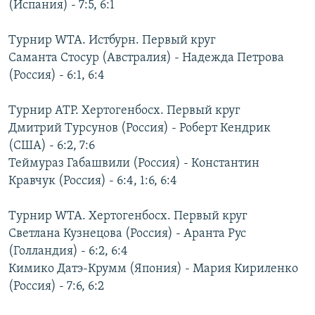
(Испания) - 7:5, 6:1
РАСПИСАНИЕ ВЕЩАНИЯ
ПОДПИШИТЕСЬ НА РАССЫЛКУ
Турнир WTA. Истбурн. Первый круг
Саманта Стосур (Австралия) - Надежда Петрова
(Россия) - 6:1, 6:4
СОЦИАЛЬНЫЕ СЕТИ
Турнир ATP. Хертогенбосх. Первый круг
Дмитрий Турсунов (Россия) - Роберт Кендрик
(США) - 6:2, 7:6
Теймураз Габашвили (Россия) - Константин
Все сайты РСЕ/РС
Кравчук (Россия) - 6:4, 1:6, 6:4
Турнир WTA. Хертогенбосх. Первый круг
Светлана Кузнецова (Россия) - Аранта Рус
(Голландия) - 6:2, 6:4
Кимико Датэ-Крумм (Япония) - Мария Кириленко
(Россия) - 7:6, 6:2