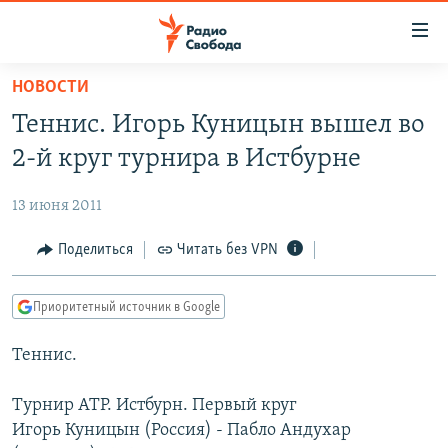
Ссылки
для
упрощенного
НОВОСТИ
ПРОГРАММЫ
доступа
Теннис. Игорь Куницын вышел во
ПОДКАСТЫ
Вернуться
2-й круг турнира в Истбурне
к
АВТОРСКИЕ ПРОЕКТЫ
основному
13 июня 2011
ЦИТАТЫ СВОБОДЫ
содержанию
Вернутся
МНЕНИЯ
Поделиться
Читать без VPN
к
КУЛЬТУРА
главной
Приоритетный источник в Google
навигации
IDEL.РЕАЛИИ
Вернутся
Теннис.
КАВКАЗ.РЕАЛИИ
к
СЕВЕР.РЕАЛИИ
поиску
Турнир ATP. Истбурн. Первый круг
Игорь Куницын (Россия) - Пабло Андухар
СИБИРЬ.РЕАЛИИ