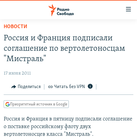
Ссылки
для
упрощенного
НОВОСТИ
ПРОГРАММЫ
доступа
Россия и Франция подписали
ПОДКАСТЫ
Вернуться
соглашение по вертолетоносцам
к
АВТОРСКИЕ ПРОЕКТЫ
"Мистраль"
основному
ЦИТАТЫ СВОБОДЫ
содержанию
17 июня 2011
Вернутся
МНЕНИЯ
к
Поделиться
Читать без VPN
КУЛЬТУРА
главной
навигации
IDEL.РЕАЛИИ
Приоритетный источник в Google
Вернутся
КАВКАЗ.РЕАЛИИ
к
Россия и Франция в пятницу подписали соглашение
СЕВЕР.РЕАЛИИ
поиску
о поставке российскому флоту двух
СИБИРЬ.РЕАЛИИ
вертолетоносцев класса "Мистраль".