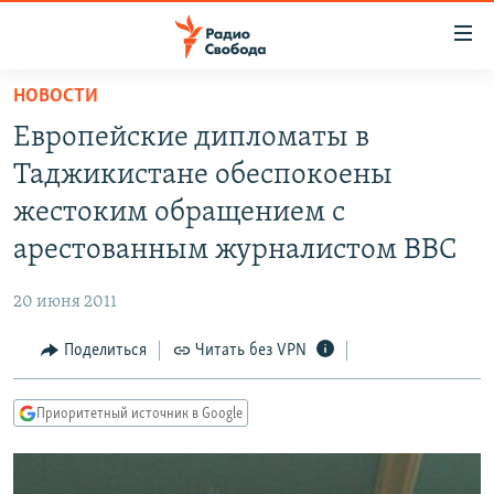
Ссылки
для
упрощенного
НОВОСТИ
ПРОГРАММЫ
доступа
Европейские дипломаты в
ПОДКАСТЫ
Вернуться
Таджикистане обеспокоены
к
АВТОРСКИЕ ПРОЕКТЫ
жестоким обращением с
основному
ЦИТАТЫ СВОБОДЫ
содержанию
арестованным журналистом ВВС
Вернутся
МНЕНИЯ
к
20 июня 2011
КУЛЬТУРА
главной
Поделиться
Читать без VPN
навигации
IDEL.РЕАЛИИ
Вернутся
КАВКАЗ.РЕАЛИИ
к
Приоритетный источник в Google
СЕВЕР.РЕАЛИИ
поиску
СИБИРЬ.РЕАЛИИ