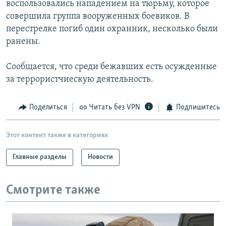
воспользовались нападением на тюрьму, которое
РАСПИСАНИЕ ВЕЩАНИЯ
совершила группа вооруженных боевиков. В
ПОДПИШИТЕСЬ НА РАССЫЛКУ
перестрелке погиб один охранник, несколько были
ранены.
СОЦИАЛЬНЫЕ СЕТИ
Сообщается, что среди бежавших есть осужденные
за террористчиескую деятельность.
Поделиться
Читать без VPN
Подпишитесь
Все сайты РСЕ/РС
Этот контент также в категориях
Главные разделы
Новости
Смотрите также