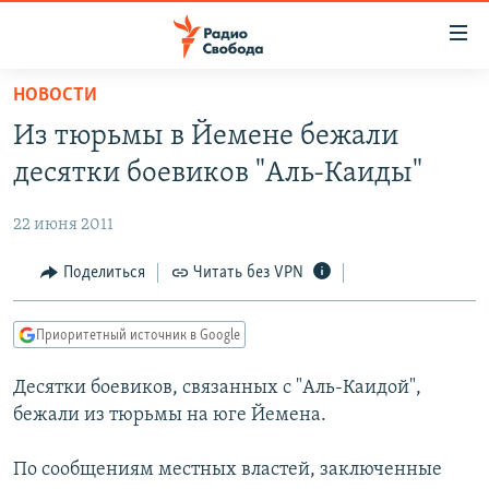
Ссылки
для
упрощенного
НОВОСТИ
ПРОГРАММЫ
доступа
Из тюрьмы в Йемене бежали
ПОДКАСТЫ
Вернуться
десятки боевиков "Аль-Каиды"
к
АВТОРСКИЕ ПРОЕКТЫ
основному
22 июня 2011
ЦИТАТЫ СВОБОДЫ
содержанию
Вернутся
МНЕНИЯ
Поделиться
Читать без VPN
к
КУЛЬТУРА
главной
Приоритетный источник в Google
навигации
IDEL.РЕАЛИИ
Вернутся
Десятки боевиков, связанных с "Аль-Каидой",
КАВКАЗ.РЕАЛИИ
к
бежали из тюрьмы на юге Йемена.
СЕВЕР.РЕАЛИИ
поиску
По сообщениям местных властей, заключенные
СИБИРЬ.РЕАЛИИ