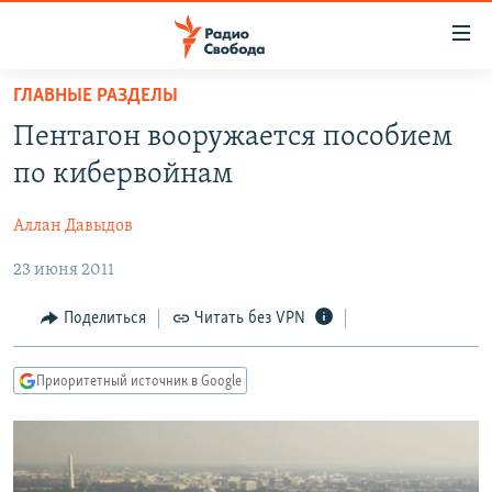
Ссылки
для
упрощенного
ГЛАВНЫЕ РАЗДЕЛЫ
ПРОГРАММЫ
доступа
Пентагон вооружается пособием
ПОДКАСТЫ
Вернуться
по кибервойнам
к
АВТОРСКИЕ ПРОЕКТЫ
основному
Аллан Давыдов
ЦИТАТЫ СВОБОДЫ
содержанию
Вернутся
23 июня 2011
МНЕНИЯ
к
КУЛЬТУРА
Поделиться
Читать без VPN
главной
навигации
IDEL.РЕАЛИИ
Вернутся
Приоритетный источник в Google
КАВКАЗ.РЕАЛИИ
к
СЕВЕР.РЕАЛИИ
поиску
СИБИРЬ.РЕАЛИИ