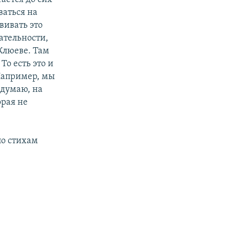
ваться на
вивать это
ательности,
 Клюеве. Там
То есть это и
 Например, мы
 думаю, на
орая не
 по стихам