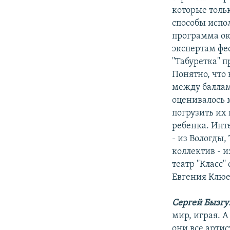
которые толь
способы испо
программа ока
экспертам фе
''Табуретка''
Понятно, что 
между баллам
оценивалось 
погрузить их
ребенка. Инт
- из Вологды
коллектив - и
театр ''Класс
Евгения Клюев
Сергей Бызгу
мир, играя. А
они все артис