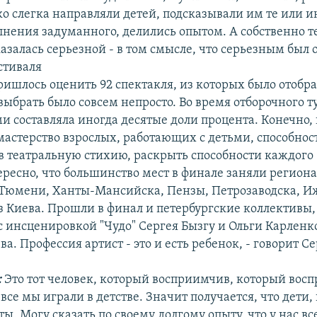
ко слегка направляли детей, подсказывали им те или 
лнения задуманного, делились опытом. А собственно т
залась серьезной - в том смысле, что серьезным был о
стиваля
 пришлось оценить 92 спектакля, из которых было отобран
выбрать было совсем непросто. Во время отборочного т
и составляла иногда десятые доли процента. Конечно,
мастерство взрослых, работающих с детьми, способнос
 в театральную стихию, раскрыть способности каждого
ересно, что большинство мест в финале заняли регион
, Тюмени, Ханты-Мансийска, Пензы, Петрозаводска, И
з Киева. Прошли в финал и петербургские коллективы,
'' с инсценировкой "Чудо" Сергея Бызгу и Ольги Карленк
а. Профессия артист - это и есть ребенок, - говорит Се
:
Это тот человек, который восприимчив, который вос
 все мы играли в детстве. Значит получается, что дети, 
ты. Могу сказать по своему долгому опыту, что у нас вс