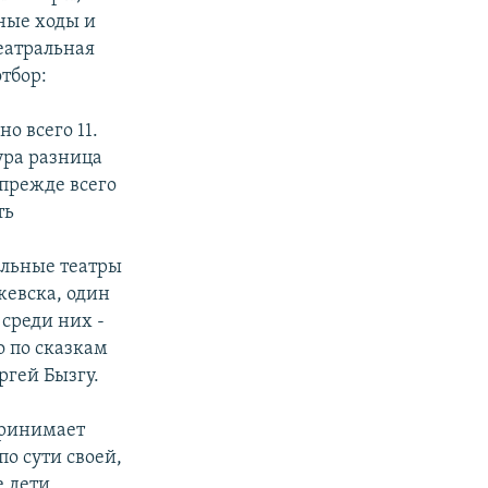
иные ходы и
еатральная
тбор:
о всего 11.
ура разница
 прежде всего
ть
альные театры
жевска, один
 среди них -
о по сказкам
ргей Бызгу.
принимает
по сути своей,
е дети,