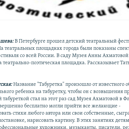
шева:
В Петербурге прошел детский театральный фест
 На театральных площадках города были показаны спек
стиваля со всей России. В саду Музея Анны Ахматово
а театрально-поэтическая площадка. Рассказывает Тат
тская:
Название ''Табуретка'' произошло от известного 
нького ребенка на табуретку, чтобы он с возвышения п
 табуреткой стал на этот раз сад Музея Ахматовой в 
овершенно бесплатно могли прийти все желающие -
вать стихи любого автора или свои собственные, сыгра
остановке, нарисовать картину. В этих занятиях детя
рофессиональные художники, музыканты, писатели, р