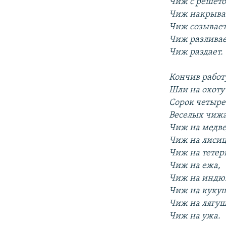
Чиж с решето
Чиж накрыва
Чиж созывает
Чиж разливае
Чиж раздает.
Кончив работ
Шли на охоту
Сорок четыре
Веселых чижа
Чиж на медве
Чиж на лисиц
Чиж на тетер
Чиж на ежа,
Чиж на индю
Чиж на кукуш
Чиж на лягуш
Чиж на ужа.