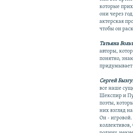
которые прих
они через год
актерская пр
чтобы он раск
Татьяна Воль
авторы, кото
понятно, знаю
придумывает 
Сергей Бызгу
все наше сущ
Шекспир и Пу
поэты, котор
них взгляд на
Он - игровой
коллективов,
родину, некие