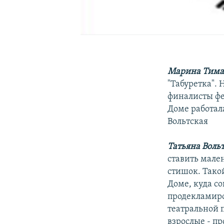
Марина Тима
"Табуретка".
финалисты фе
Доме работал
Вольтская
Татьяна Воль
ставить мале
стишок. Такой
Доме, куда с
продекламиро
театральной п
взрослые - п