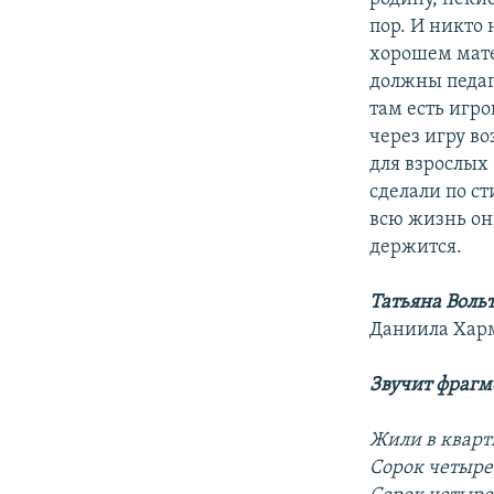
пор. И никто 
хорошем мате
должны педаг
там есть игро
через игру во
для взрослых
сделали по ст
всю жизнь он
держится.
Татьяна Воль
Даниила Харм
Звучит фрагм
Жили в кварт
Сорок четыре