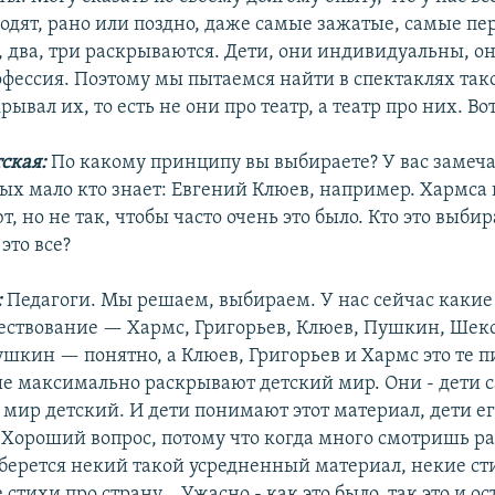
одят, рано или поздно, даже самые зажатые, самые пе
, два, три раскрываются. Дети, они индивидуальны, он
офессия. Поэтому мы пытаемся найти в спектаклях так
рывал их, то есть не они про театр, а театр про них. Вот
тская:
По какому принципу вы выбираете? У вас замеч
рых мало кто знает: Евгений Клюев, например. Хармса 
т, но не так, чтобы часто очень это было. Кто это выбир
это все?
:
Педагоги. Мы решаем, выбираем. У нас сейчас какие
ествование — Хармс, Григорьев, Клюев, Пушкин, Шек
шкин — понятно, а Клюев, Григорьев и Хармс это те п
ые максимально раскрывают детский мир. Они - дети са
 мир детский. И дети понимают этот материал, дети ег
. Хороший вопрос, потому что когда много смотришь р
 берется некий такой усредненный материал, некие ст
 стихи про страну... Ужасно - как это было, так это и ос