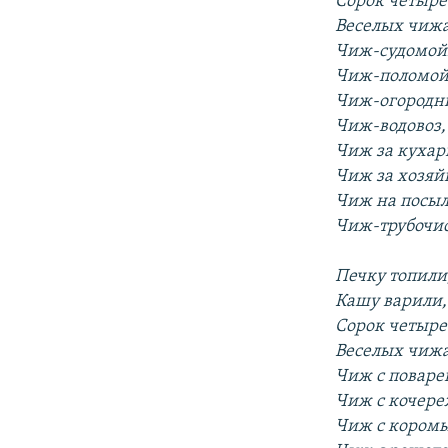
Сорок четыре
Веселых чижа
Чиж-судомой
Чиж-поломой
Чиж-огородн
Чиж-водовоз,
Чиж за кухар
Чиж за хозяй
Чиж на посыл
Чиж-трубочис
Печку топили
Кашу варили,
Сорок четыре
Веселых чижа
Чиж с поваре
Чиж с кочере
Чиж с кором