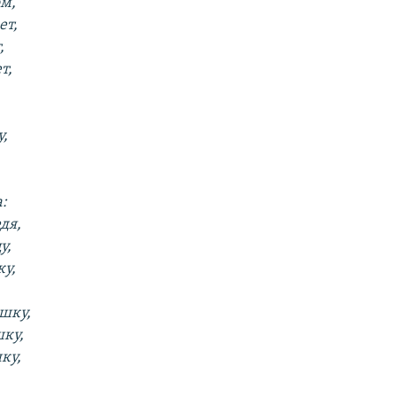
м,
ет,
,
т,
у,
:
дя,
у,
ку,
шку,
ку,
ку,