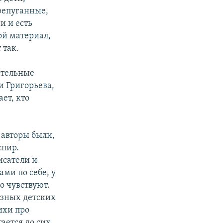
репуганные,
и и есть
ой материал,
 так.
ательные
и Григорьева,
ает, кто
 авторы были,
спир.
исатели и
ми по себе, у
о чувствуют.
азных детских
ихи про
тается до сих