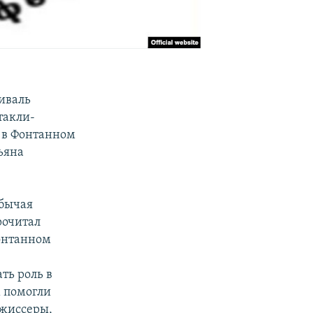
иваль
такли-
й в Фонтанном
ьяна
обычая
рочитал
Фонтанном
ть роль в
м помогли
ежиссеры,