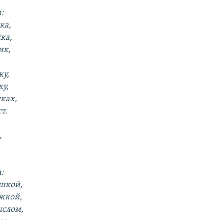
:
ка,
ка,
ик,
ку,
ку,
ках,
т.
,
:
шкой,
жкой,
ыслом,