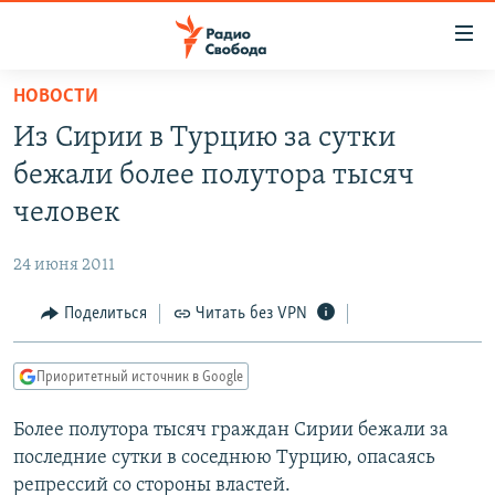
Ссылки
для
упрощенного
НОВОСТИ
ПРОГРАММЫ
доступа
Из Сирии в Турцию за сутки
ПОДКАСТЫ
Вернуться
бежали более полутора тысяч
к
АВТОРСКИЕ ПРОЕКТЫ
человек
основному
ЦИТАТЫ СВОБОДЫ
содержанию
24 июня 2011
Вернутся
МНЕНИЯ
к
Поделиться
Читать без VPN
КУЛЬТУРА
главной
навигации
IDEL.РЕАЛИИ
Приоритетный источник в Google
Вернутся
КАВКАЗ.РЕАЛИИ
к
Более полутора тысяч граждан Сирии бежали за
СЕВЕР.РЕАЛИИ
поиску
последние сутки в соседнюю Турцию, опасаясь
СИБИРЬ.РЕАЛИИ
репрессий со стороны властей.