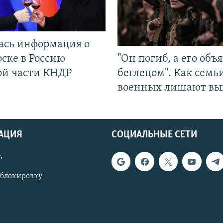
ась информация о
ске в Россию
"Он погиб, а его объ
ой части КНДР
беглецом". Как семь
военных лишают вы
АЦИЯ
СОЦИАЛЬНЫЕ СЕТИ
ь
 блокировку