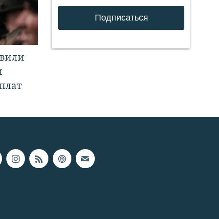
явили
и
плат