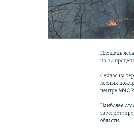
Площадь лесн
на 40 процен
Сейчас на те
лесных пожар
центре МЧС Р
Наиболее сло
зарегистриров
области.