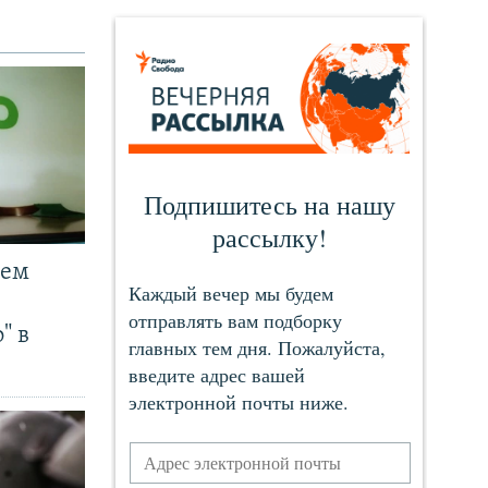
чем
" в