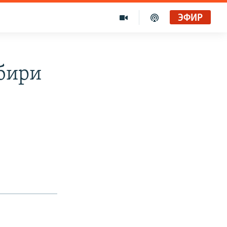
ЭФИР
бири