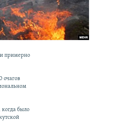
ки примерно
0 очагов
гиональном
 когда было
ркутской