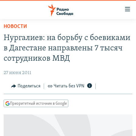
Ссылки
для
упрощенного
НОВОСТИ
ПРОГРАММЫ
доступа
Нургалиев: на борьбу с боевиками
ПОДКАСТЫ
Вернуться
в Дагестане направлены 7 тысяч
к
АВТОРСКИЕ ПРОЕКТЫ
сотрудников МВД
основному
ЦИТАТЫ СВОБОДЫ
содержанию
27 июня 2011
Вернутся
МНЕНИЯ
к
Поделиться
Читать без VPN
КУЛЬТУРА
главной
навигации
IDEL.РЕАЛИИ
Приоритетный источник в Google
Вернутся
КАВКАЗ.РЕАЛИИ
к
СЕВЕР.РЕАЛИИ
поиску
СИБИРЬ.РЕАЛИИ