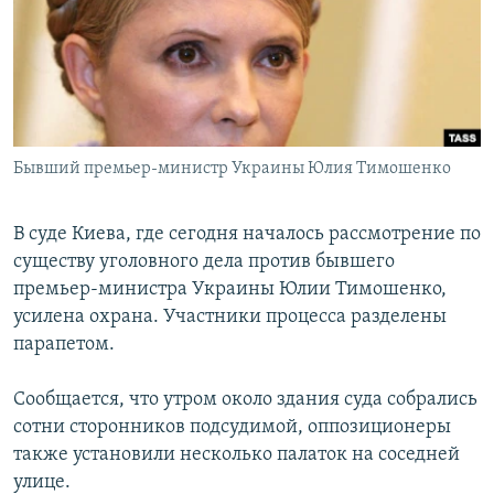
РАСПИСАНИЕ ВЕЩАНИЯ
ПОДПИШИТЕСЬ НА РАССЫЛКУ
СОЦИАЛЬНЫЕ СЕТИ
Бывший премьер-министр Украины Юлия Тимошенко
В суде Киева, где сегодня началось рассмотрение по
существу уголовного дела против бывшего
Все сайты РСЕ/РС
премьер-министра Украины Юлии Тимошенко,
усилена охрана. Участники процесса разделены
парапетом.
Сообщается, что утром около здания суда собрались
сотни сторонников подсудимой, оппозиционеры
также установили несколько палаток на соседней
улице.