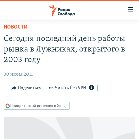
Ссылки
для
упрощенного
НОВОСТИ
ПРОГРАММЫ
доступа
Сегодня последний день работы
ПОДКАСТЫ
Вернуться
рынка в Лужниках, открытого в
к
АВТОРСКИЕ ПРОЕКТЫ
2003 году
основному
ЦИТАТЫ СВОБОДЫ
содержанию
30 июня 2011
Вернутся
МНЕНИЯ
к
Поделиться
Читать без VPN
КУЛЬТУРА
главной
навигации
IDEL.РЕАЛИИ
Приоритетный источник в Google
Вернутся
КАВКАЗ.РЕАЛИИ
к
СЕВЕР.РЕАЛИИ
поиску
СИБИРЬ.РЕАЛИИ