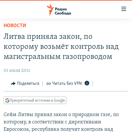
Ссылки
для
упрощенного
НОВОСТИ
ПРОГРАММЫ
доступа
Литва приняла закон, по
ПОДКАСТЫ
Вернуться
которому возьмёт контроль над
к
АВТОРСКИЕ ПРОЕКТЫ
магистральным газопроводом
основному
ЦИТАТЫ СВОБОДЫ
содержанию
01 июля 2011
Вернутся
МНЕНИЯ
к
Поделиться
Читать без VPN
КУЛЬТУРА
главной
навигации
IDEL.РЕАЛИИ
Приоритетный источник в Google
Вернутся
КАВКАЗ.РЕАЛИИ
к
Сейм Литвы принял закон о природном газе, по
СЕВЕР.РЕАЛИИ
поиску
которому, в соответствии с директивами
СИБИРЬ.РЕАЛИИ
Евросоюза, республика получит контроль над