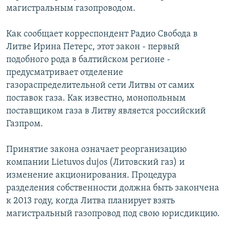
магистральным газопроводом.
РАСПИСАНИЕ ВЕЩАНИЯ
ПОДПИШИТЕСЬ НА РАССЫЛКУ
Как сообщает корреспондент Радио Свобода в
Литве Ирина Петерс, этот закон - первый
СОЦИАЛЬНЫЕ СЕТИ
подобного рода в балтийском регионе -
предусматривает отделение
газораспределительной сети Литвы от самих
поставок газа. Как известно, монопольным
поставщиком газа в Литву является российский
Газпром.
Все сайты РСЕ/РС
Принятие закона означает реорганизацию
компании Lietuvos dujos (Литовский газ) и
изменение акционирования. Процедура
разделения собственности должна быть закончена
к 2013 году, когда Литва планирует взять
магистральный газопровод под свою юрисдикцию.