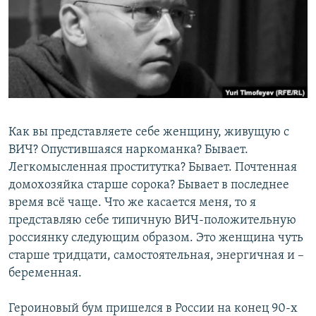
РАСПИСАНИЕ ВЕЩАНИЯ
ПОДПИШИТЕСЬ НА РАССЫЛКУ
СОЦИАЛЬНЫЕ СЕТИ
Как вы представляете себе женщину, живущую с
ВИЧ? Опустившаяся наркоманка? Бывает.
Легкомысленная проститутка? Бывает. Почтенная
Все сайты РСЕ/РС
домохозяйка старше сорока? Бывает в последнее
время всё чаще. Что же касается меня, то я
представляю себе типичную ВИЧ-положительную
россиянку следующим образом. Это женщина чуть
старше тридцати, самостоятельная, энергичная и –
беременная.
Героиновый бум пришелся в России на конец 90-х