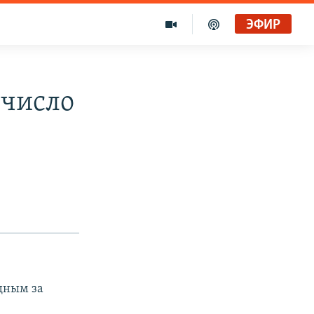
ЭФИР
 число
дным за