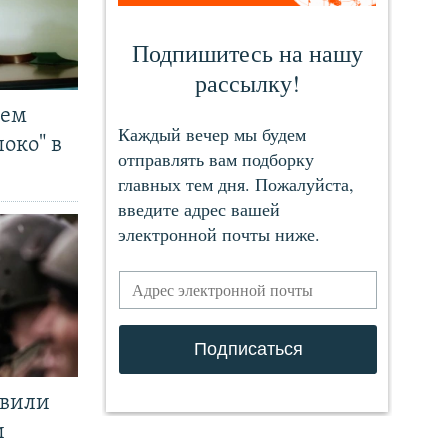
чем
око" в
явили
и