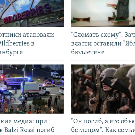
отники атаковали
"Сломать схему". За
ildberries в
власти оставили "Ябл
инбурге
бюллетене
ские медиа: при
"Он погиб, а его объ
в Balzi Rossi погиб
беглецом". Как семь