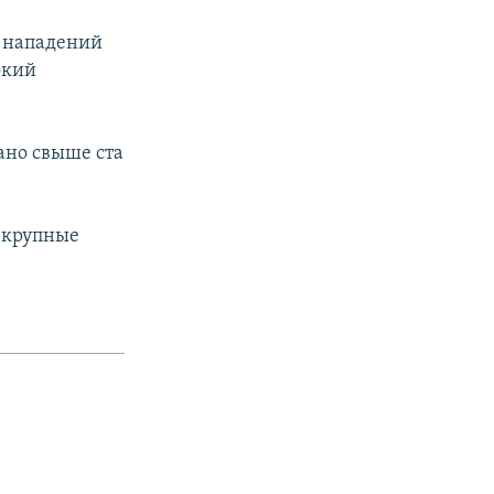
и нападений
окий
ано свыше ста
 крупные