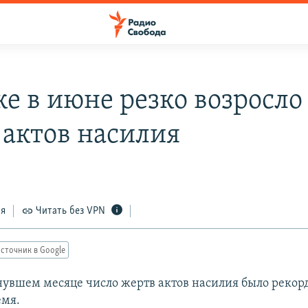
ке в июне резко возросло
 актов насилия
ся
Читать без VPN
сточник в Google
нувшем месяце число жертв актов насилия было рекор
емя.