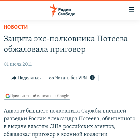
Ссылки
для
упрощенного
НОВОСТИ
ПРОГРАММЫ
доступа
Защита экс-полковника Потеева
ПОДКАСТЫ
Вернуться
обжаловала приговор
к
АВТОРСКИЕ ПРОЕКТЫ
основному
01 июля 2011
ЦИТАТЫ СВОБОДЫ
содержанию
Вернутся
МНЕНИЯ
Поделиться
Читать без VPN
к
КУЛЬТУРА
главной
Приоритетный источник в Google
навигации
IDEL.РЕАЛИИ
Вернутся
Адвокат бывшего полковника Службы внешней
КАВКАЗ.РЕАЛИИ
к
разведки России Александра Потеева, обвиненного
СЕВЕР.РЕАЛИИ
поиску
в выдаче властям США российских агентов,
обжаловал приговор в военной коллегии
СИБИРЬ.РЕАЛИИ