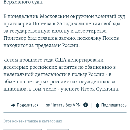
Верховного суда.
РАСПИСАНИЕ ВЕЩАНИЯ
ПОДПИШИТЕСЬ НА РАССЫЛКУ
В понедельник Московский окружной военный суд
приговорил Потеева к 25 годам лишения свободы -
за государственную измену и дезертирство.
СОЦИАЛЬНЫЕ СЕТИ
Приговор был оглашен заочно, поскольку Потеев
находится за пределами России.
Летом прошлого года США депортировали
десятерых российских агентов по обвинению в
Все сайты РСЕ/РС
нелегальной деятельности в пользу России - в
обмен на четверых российских осужденных за
шпионаж, в том числе - ученого Игоря Сутягина.
Поделиться
Читать без VPN
Подпишитесь
Этот контент также в категориях