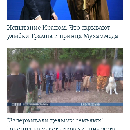
Испытание Ираном. Что скрывают
улыбки Трампа и принца Мухаммеда
"Задерживали целыми семьями".
Гонения на участников хиппи-слёта