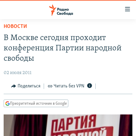
Ссылки
для
упрощенного
НОВОСТИ
ПРОГРАММЫ
доступа
В Москве сегодня проходит
ПОДКАСТЫ
Вернуться
конференция Партии народной
к
АВТОРСКИЕ ПРОЕКТЫ
свободы
основному
ЦИТАТЫ СВОБОДЫ
содержанию
02 июля 2011
Вернутся
МНЕНИЯ
к
Поделиться
Читать без VPN
КУЛЬТУРА
главной
навигации
IDEL.РЕАЛИИ
Приоритетный источник в Google
Вернутся
КАВКАЗ.РЕАЛИИ
к
СЕВЕР.РЕАЛИИ
поиску
СИБИРЬ.РЕАЛИИ