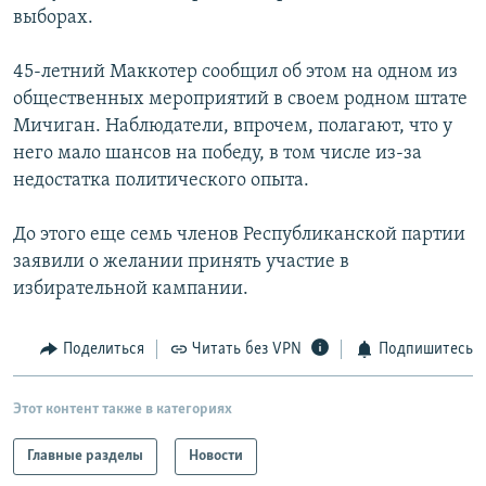
выборах.
РАСПИСАНИЕ ВЕЩАНИЯ
ПОДПИШИТЕСЬ НА РАССЫЛКУ
45-летний Маккотер сообщил об этом на одном из
общественных мероприятий в своем родном штате
СОЦИАЛЬНЫЕ СЕТИ
Мичиган. Наблюдатели, впрочем, полагают, что у
него мало шансов на победу, в том числе из-за
недостатка политического опыта.
До этого еще семь членов Республиканской партии
заявили о желании принять участие в
Все сайты РСЕ/РС
избирательной кампании.
Поделиться
Читать без VPN
Подпишитесь
Этот контент также в категориях
Главные разделы
Новости