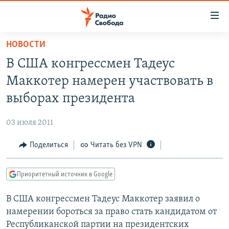
Ссылки
для
упрощенного
НОВОСТИ
ПРОГРАММЫ
доступа
В США конгрессмен Тадеус
ПОДКАСТЫ
Вернуться
Маккотер намерен участвовать в
к
АВТОРСКИЕ ПРОЕКТЫ
выборах президента
основному
ЦИТАТЫ СВОБОДЫ
содержанию
03 июля 2011
Вернутся
МНЕНИЯ
к
Поделиться
Читать без VPN
КУЛЬТУРА
главной
навигации
IDEL.РЕАЛИИ
Приоритетный источник в Google
Вернутся
КАВКАЗ.РЕАЛИИ
к
В США конгрессмен Тадеус Маккотер заявил о
СЕВЕР.РЕАЛИИ
поиску
намерении бороться за право стать кандидатом от
СИБИРЬ.РЕАЛИИ
Республиканской партии на президентских