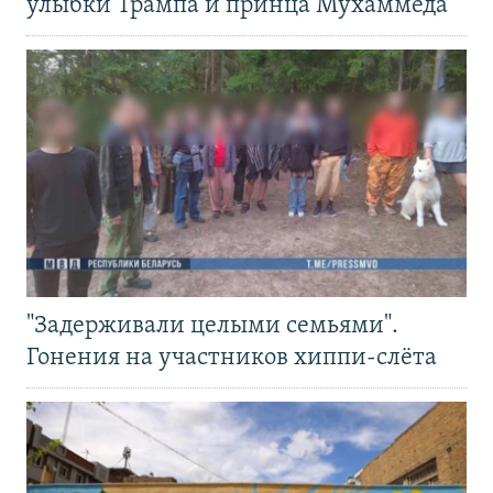
улыбки Трампа и принца Мухаммеда
"Задерживали целыми семьями".
Гонения на участников хиппи-слёта