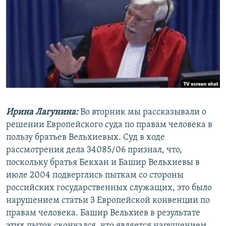
РАСПИСАНИЕ ВЕЩАНИЯ
ПОДПИШИТЕСЬ НА РАССЫЛКУ
СОЦИАЛЬНЫЕ СЕТИ
Ирина Лагунина:
Во вторник мы рассказывали о
Все сайты РСЕ/РС
решении Европейского суда по правам человека в
пользу братьев Вельхиевых. Суд в ходе
рассмотрения дела 34085/06 признал, что,
поскольку братья Бекхан и Башир Вельхиевы в
июле 2004 подверглись пыткам со стороны
российских государственных служащих, это было
нарушением статьи 3 Европейской конвенции по
правам человека. Башир Вельхиев в результате
этих пыток скончался, что является нарушением