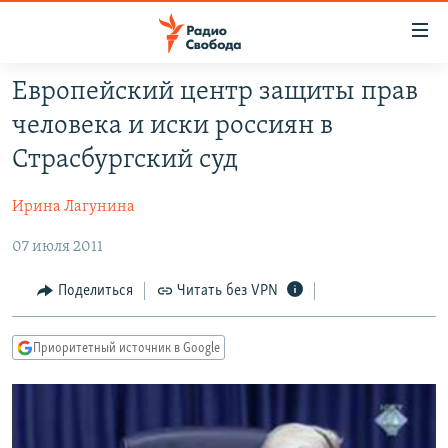
Ссылки
для
упрощенного
Европейский центр защиты прав
ПРОГРАММЫ
доступа
человека и иски россиян в
ПОДКАСТЫ
Вернуться
Страсбургский суд
к
АВТОРСКИЕ ПРОЕКТЫ
основному
Ирина Лагунина
ЦИТАТЫ СВОБОДЫ
содержанию
Вернутся
07 июля 2011
МНЕНИЯ
к
КУЛЬТУРА
Поделиться
Читать без VPN
главной
навигации
IDEL.РЕАЛИИ
Вернутся
Приоритетный источник в Google
КАВКАЗ.РЕАЛИИ
к
СЕВЕР.РЕАЛИИ
поиску
СИБИРЬ.РЕАЛИИ