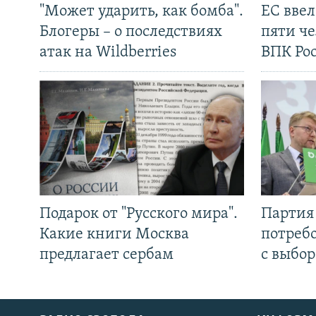
"Может ударить, как бомба".
ЕС вве
Блогеры – о последствиях
пяти че
атак на Wildberries
ВПК Ро
Подарок от "Русского мира".
Партия 
Какие книги Москва
потребо
предлагает сербам
с выбор