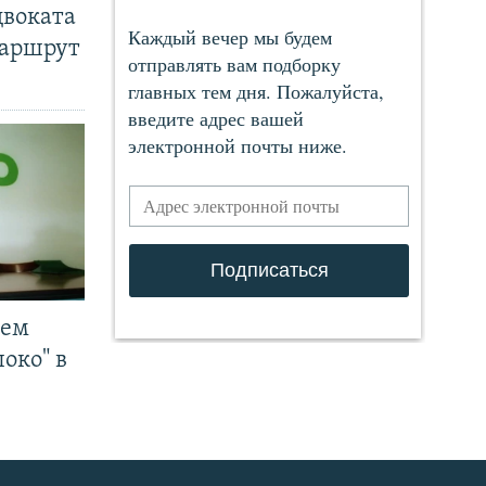
двоката
маршрут
чем
око" в