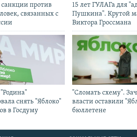
л санкции против
15 лет ГУЛАГа для "а
ловек, связанных с
Пушкина". Крутой 
ссии
Виктора Гроссмана
"Родина"
"Сломать схему". За
вала снять "Яблоко"
власти оставили "Ябл
ов в Госдуму
бюллетене