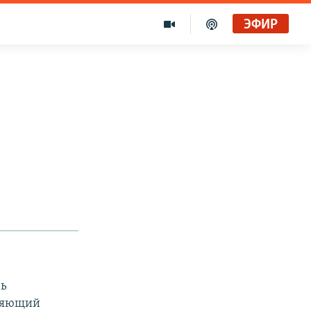
ЭФИР
вь
вляющий