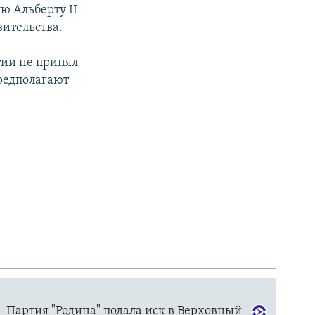
ю Альберту II
вительства.
тии не принял
предполагают