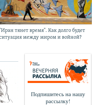
"Иран тянет время". Как долго будет
ситуация между миром и войной?