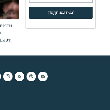
явили
и
плат