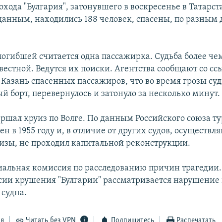
охода "Булгария", затонувшего в воскресенье в Татарст
анным, находились 188 человек, спасены, по разным 
огибшей считается одна пассажирка. Судьба более чем
вестной. Ведутся их поиски. Агентства сообщают со сс
Казань спасенных пассажиров, что во время грозы су
й борт, перевернулось и затонуло за несколько минут.
ершал круиз по Волге. По данным Российского союза т
ен в 1955 году и, в отличие от других судов, осуществ
изы, не проходил капитальной реконструкции.
иальная комиссия по расследованию причин трагедии.
сии крушения "Булгарии" рассматривается нарушение
 судна.
ся
Читать без VPN
Подпишитесь
Распечатать