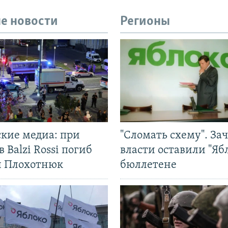
е новости
Регионы
ские медиа: при
"Сломать схему". За
в Balzi Rossi погиб
власти оставили "Ябл
л Плохотнюк
бюллетене