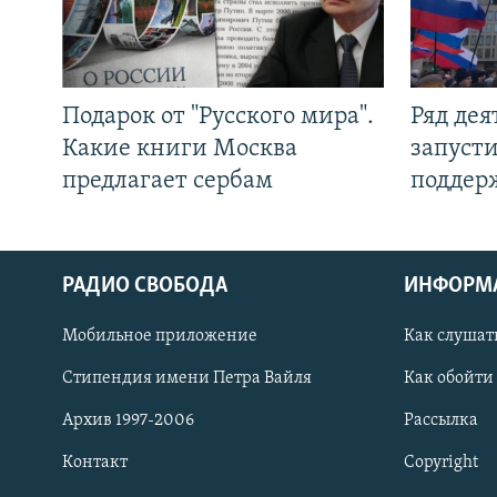
Подарок от "Русского мира".
Ряд де
Какие книги Москва
запуст
предлагает сербам
поддер
РАДИО СВОБОДА
ИНФОРМ
Мобильное приложение
Как слушат
СОЦИАЛЬНЫЕ СЕТИ
Стипендия имени Петра Вайля
Как обойти
Архив 1997-2006
Рассылка
Контакт
Copyright
Все сайты РСЕ/РС