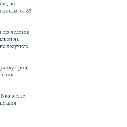
ане, по
данным, от 83
 ста человек
ылкой на
дно получило
уриндустрии,
ляющих
 В качестве
 правил