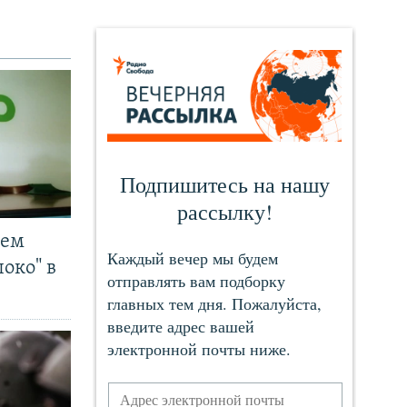
чем
око" в