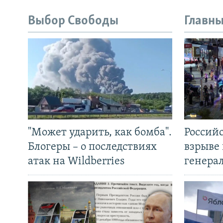
Выбор Свободы
Главны
"Может ударить, как бомба".
Россий
Блогеры – о последствиях
взрыве 
атак на Wildberries
генера