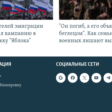
ятелей эмиграции
"Он погиб, а его объ
ил кампанию в
беглецом". Как семь
жку "Яблока"
военных лишают вы
АЦИЯ
СОЦИАЛЬНЫЕ СЕТИ
ь
 блокировку