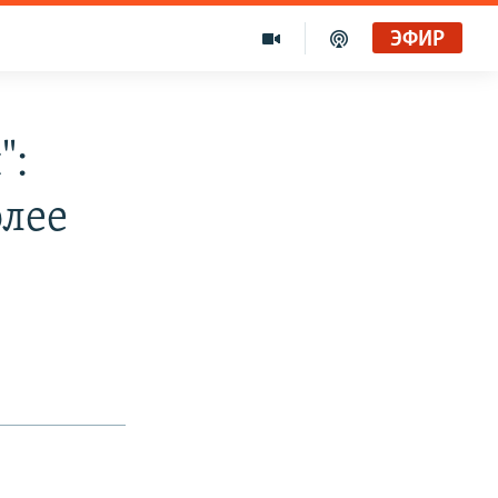
ЭФИР
":
олее