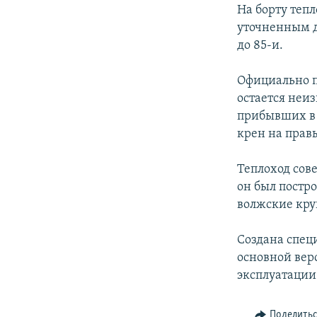
РАСПИСАНИЕ ВЕЩАНИЯ
На борту тепл
ПОДПИШИТЕСЬ НА РАССЫЛКУ
уточненным д
до 85-и.
Официально п
остается неиз
прибывших в 
крен на правы
Теплоход сов
он был постро
волжские кру
Создана спец
основной вер
эксплуатации
Поделить