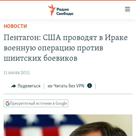
Ссылки
для
упрощенного
НОВОСТИ
ПРОГРАММЫ
доступа
Пентагон: США проводят в Ираке
ПОДКАСТЫ
Вернуться
военную операцию против
к
АВТОРСКИЕ ПРОЕКТЫ
шиитских боевиков
основному
ЦИТАТЫ СВОБОДЫ
содержанию
11 июля 2011
Вернутся
МНЕНИЯ
к
Поделиться
Читать без VPN
КУЛЬТУРА
главной
навигации
IDEL.РЕАЛИИ
Приоритетный источник в Google
Вернутся
КАВКАЗ.РЕАЛИИ
к
СЕВЕР.РЕАЛИИ
поиску
СИБИРЬ.РЕАЛИИ