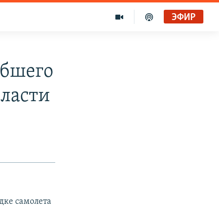
ЭФИР
ибшего
бласти
дке самолета