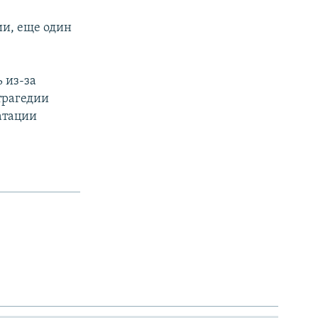
и, еще один
 из-за
 трагедии
атации