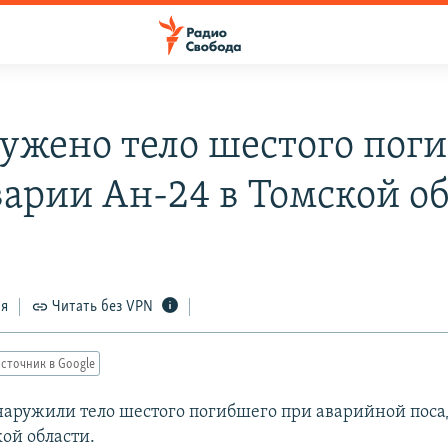
ужено тело шестого пог
варии Ан-24 в Томской о
ся
Читать без VPN
сточник в Google
наружили тело шестого погибшего при аварийной поса
ой области.