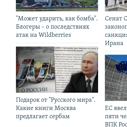
"Может ударить, как бомба".
Сенат 
Блогеры – о последствиях
законо
атак на Wildberries
санкци
Ирана
Подарок от "Русского мира".
Какие книги Москва
ЕС вве
предлагает сербам
пяти че
ВПК Ро