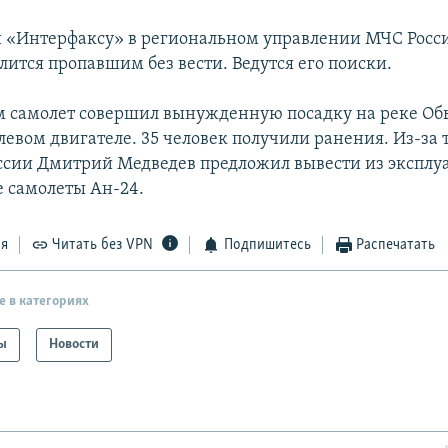
 «Интерфаксу» в региональном управлении МЧС Росси
лится пропавшим без вести. Ведутся его поиски.
м самолет совершил вынужденную посадку на реке Обь
левом двигателе. 35 человек получили ранения. Из-за
ссии Дмитрий Медведев предложил вывести из эксплу
 самолеты Ан-24.
ся
Читать без VPN
Подпишитесь
Распечатать
е в категориях
ы
Новости