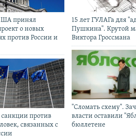
США принял
15 лет ГУЛАГа для "а
проект о новых
Пушкина". Крутой 
ях против России и
Виктора Гроссмана
"Сломать схему". За
л санкции против
власти оставили "Ябл
ловек, связанных с
бюллетене
ссии