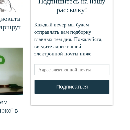
двоката
маршрут
чем
око" в