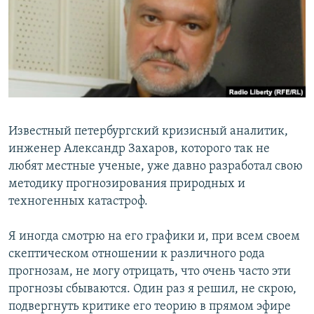
РАСПИСАНИЕ ВЕЩАНИЯ
ПОДПИШИТЕСЬ НА РАССЫЛКУ
СОЦИАЛЬНЫЕ СЕТИ
Известный петербургский кризисный аналитик,
инженер Александр Захаров, которого так не
любят местные ученые, уже давно разработал свою
Все сайты РСЕ/РС
методику прогнозирования природных и
техногенных катастроф.
Я иногда смотрю на его графики и, при всем своем
скептическом отношении к различного рода
прогнозам, не могу отрицать, что очень часто эти
прогнозы сбываются. Один раз я решил, не скрою,
подвергнуть критике его теорию в прямом эфире