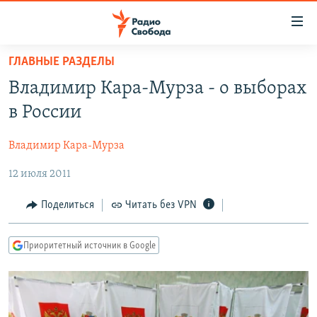
Ссылки
для
упрощенного
ГЛАВНЫЕ РАЗДЕЛЫ
ПРОГРАММЫ
доступа
Владимир Кара-Мурза - о выборах
ПОДКАСТЫ
Вернуться
в России
к
АВТОРСКИЕ ПРОЕКТЫ
основному
Владимир Кара-Мурза
ЦИТАТЫ СВОБОДЫ
содержанию
Вернутся
12 июля 2011
МНЕНИЯ
к
КУЛЬТУРА
Поделиться
Читать без VPN
главной
навигации
IDEL.РЕАЛИИ
Вернутся
Приоритетный источник в Google
КАВКАЗ.РЕАЛИИ
к
СЕВЕР.РЕАЛИИ
поиску
СИБИРЬ.РЕАЛИИ