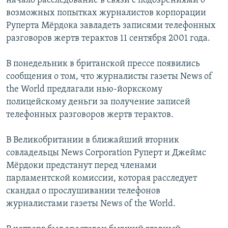
начало расследование в связи с подозрениями о
РАСПИСАНИЕ ВЕЩАНИЯ
возможных попытках журналистов корпорации
Руперта Мёрдока завладеть записями телефонных
ПОДПИШИТЕСЬ НА РАССЫЛКУ
разговоров жертв терактов 11 сентября 2001 года.
СОЦИАЛЬНЫЕ СЕТИ
В понедельник в британской прессе появились
сообщения о том, что журналисты газеты News of
the World предлагали нью-йоркскому
полицейскому деньги за получение записей
телефонных разговоров жертв терактов.
Все сайты РСЕ/РС
В Великобритании в ближайший вторник
совладельцы News Corporation Руперт и Джеймс
Мёрдоки предстанут перед членами
парламентской комиссии, которая расследует
скандал о прослушивании телефонов
журналистами газеты News of the World.