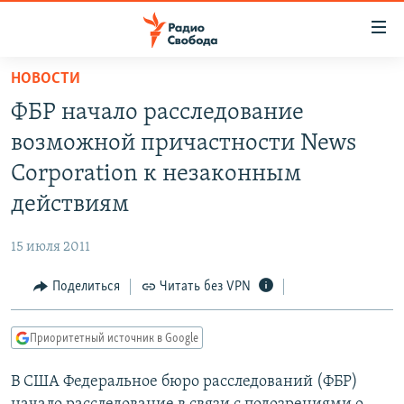
Ссылки
для
упрощенного
НОВОСТИ
ПРОГРАММЫ
доступа
ФБР начало расследование
ПОДКАСТЫ
Вернуться
возможной причастности News
к
АВТОРСКИЕ ПРОЕКТЫ
Corporation к незаконным
основному
ЦИТАТЫ СВОБОДЫ
содержанию
действиям
Вернутся
МНЕНИЯ
к
15 июля 2011
КУЛЬТУРА
главной
Поделиться
Читать без VPN
навигации
IDEL.РЕАЛИИ
Вернутся
КАВКАЗ.РЕАЛИИ
к
Приоритетный источник в Google
СЕВЕР.РЕАЛИИ
поиску
В США Федеральное бюро расследований (ФБР)
СИБИРЬ.РЕАЛИИ