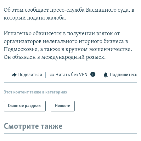
РАСПИСАНИЕ ВЕЩАНИЯ
Об этом сообщает пресс-служба Басманного суда, в
ПОДПИШИТЕСЬ НА РАССЫЛКУ
который подана жалоба.
Игнатенко обвиняется в получении взяток от
СОЦИАЛЬНЫЕ СЕТИ
организаторов нелегального игорного бизнеса в
Подмосковье, а также в крупном мошенничестве.
Он объявлен в международный розыск.
Поделиться
Читать без VPN
Подпишитесь
Все сайты РСЕ/РС
Этот контент также в категориях
Главные разделы
Новости
Смотрите также