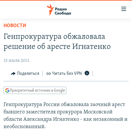
Ссылки
для
упрощенного
НОВОСТИ
ПРОГРАММЫ
доступа
Генпрокуратура обжаловала
ПОДКАСТЫ
Вернуться
решение об аресте Игнатенко
к
АВТОРСКИЕ ПРОЕКТЫ
основному
15 июля 2011
ЦИТАТЫ СВОБОДЫ
содержанию
Вернутся
МНЕНИЯ
Поделиться
Читать без VPN
к
КУЛЬТУРА
главной
Приоритетный источник в Google
навигации
IDEL.РЕАЛИИ
Вернутся
Генпрокуратура России обжаловала заочный арест
КАВКАЗ.РЕАЛИИ
к
бывшего заместителя прокурора Московской
СЕВЕР.РЕАЛИИ
поиску
области Александра Игнатенко - как незаконный и
необоснованный.
СИБИРЬ.РЕАЛИИ