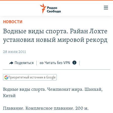
Ссылки
для
упрощенного
НОВОСТИ
ПРОГРАММЫ
доступа
Водные виды спорта. Райан Лохте
ПОДКАСТЫ
Вернуться
установил новый мировой рекорд
к
АВТОРСКИЕ ПРОЕКТЫ
основному
28 июля 2011
ЦИТАТЫ СВОБОДЫ
содержанию
Вернутся
МНЕНИЯ
Поделиться
Читать без VPN
к
КУЛЬТУРА
главной
Приоритетный источник в Google
навигации
IDEL.РЕАЛИИ
Вернутся
Водные виды спорта. Чемпионат мира. Шанхай,
КАВКАЗ.РЕАЛИИ
к
Китай
СЕВЕР.РЕАЛИИ
поиску
Плавание. Комплексное плавание. 200 м.
СИБИРЬ.РЕАЛИИ