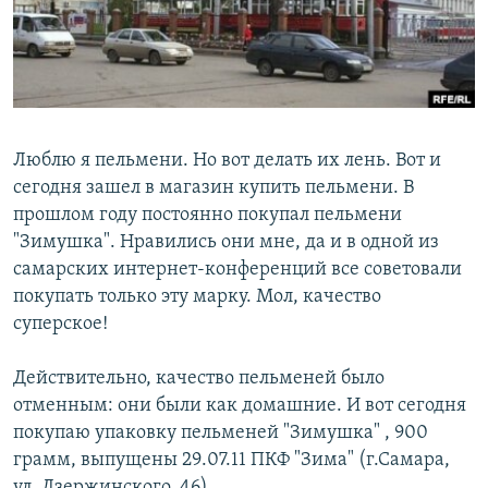
РАСПИСАНИЕ ВЕЩАНИЯ
ПОДПИШИТЕСЬ НА РАССЫЛКУ
СОЦИАЛЬНЫЕ СЕТИ
Люблю я пельмени. Но вот делать их лень. Вот и
сегодня зашел в магазин купить пельмени. В
прошлом году постоянно покупал пельмени
"Зимушка". Нравились они мне, да и в одной из
Все сайты РСЕ/РС
самарских интернет-конференций все советовали
покупать только эту марку. Мол, качество
суперское!
Действительно, качество пельменей было
отменным: они были как домашние. И вот сегодня
покупаю упаковку пельменей "Зимушка" , 900
грамм, выпущены 29.07.11 ПКФ "Зима" (г.Самара,
ул. Дзержинского, 46).