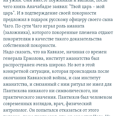
на ужин. Они вместе поужинали и выпили, после
чего князь Аначабадзе заявил: "Твой царь – мой
царь". И в подтверждение своей покорности
предложил в подарок русскому офицеру своего сына
Чаго. По сути Чаго играл роль аманата
(заложника), которого покоренные племена отдают
покорителям в качестве такого доказательства
собственной покорности.
Надо сказать, что на Кавказе, начиная со времен
генерала Ермолова, институт аманатства был
распространен очень широко. Но вот в этой
конкретной ситуации, которая происходила после
окончания Кавказской войны, и сам институт
аманатства, и связанный с ним ритуал не имел для
Пантюхова никакого ни символического, ни
практического значения. Пантюхов был человеком
современных взглядов, врач, физический
антрополог. Он попытался отказаться от этого