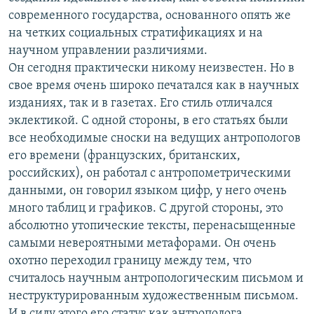
современного государства, основанного опять же
на четких социальных стратификациях и на
научном управлении различиями.
Он сегодня практически никому неизвестен. Но в
свое время очень широко печатался как в научных
изданиях, так и в газетах. Его стиль отличался
эклектикой. С одной стороны, в его статьях были
все необходимые сноски на ведущих антропологов
его времени (французских, британских,
российских), он работал с антропометрическими
данными, он говорил языком цифр, у него очень
много таблиц и графиков. С другой стороны, это
абсолютно утопические тексты, перенасыщенные
самыми невероятными метафорами. Он очень
охотно переходил границу между тем, что
считалось научным антропологическим письмом и
неструктурированным художественным письмом.
И в силу этого его статус как антрополога