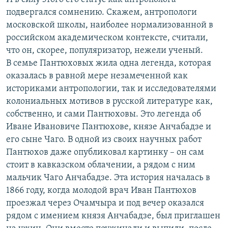
подвергался сомнению. Скажем, антропологи
московской школы, наиболее нормализованной в
российском академическом контексте, считали,
что он, скорее, популяризатор, нежели ученый.
В семье Пантюховых жила одна легенда, которая
оказалась в равной мере незамеченной как
историками антропологии, так и исследователями
колониальных мотивов в русской литературе как,
собственно, и сами Пантюховы. Это легенда об
Иване Ивановиче Пантюхове, князе Анчабадзе и
его сыне Чаго. В одной из своих научных работ
Пантюхов даже опубликовал картинку – он сам
стоит в кавказском облачении, а рядом с ним
мальчик Чаго Анчабадзе. Эта история началась в
1866 году, когда молодой врач Иван Пантюхов
проезжал через Очамчыра и под вечер оказался
рядом с имением князя Анчабадзе, был приглашен