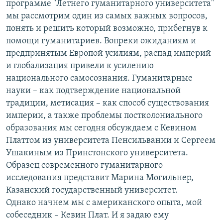
программе "Летнего гуманитарного университета"
РАСПИСАНИЕ ВЕЩАНИЯ
мы рассмотрим один из самых важных вопросов,
ПОДПИШИТЕСЬ НА РАССЫЛКУ
понять и решить который возможно, прибегнув к
помощи гуманитариев. Вопреки ожиданиям и
предпринятым Европой усилиям, распад империй
СОЦИАЛЬНЫЕ СЕТИ
и глобализация привели к усилению
национального самосознания. Гуманитарные
науки – как подтверждение национальной
традиции, метисация – как способ существования
империи, а также проблемы постколониального
Все сайты РСЕ/РС
образования мы сегодня обсуждаем с Кевином
Платтом из университета Пенсильвании и Сергеем
Ушакиным из Принстонского университета.
Образец современного гуманитарного
исследования представит Марина Могильнер,
Казанский государственный университет.
Однако начнем мы с американского опыта, мой
собеседник – Кевин Плат. И я задаю ему