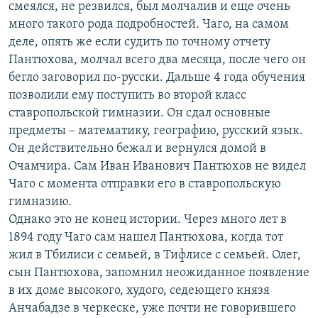
смеялся, не резвился, был молчалив и еще очень
много такого рода подробностей. Чаго, на самом
деле, опять же если судить по точному отчету
Пантюхова, молчал всего два месяца, после чего он
бегло заговорил по-русски. Дальше 4 года обучения
позволили ему поступить во второй класс
ставропольской гимназии. Он сдал основные
предметы – математику, географию, русский язык.
Он действительно бежал и вернулся домой в
Очамчира. Сам Иван Иванович Пантюхов не видел
Чаго с момента отправки его в ставропольскую
гимназию.
Однако это не конец истории. Через много лет в
1894 году Чаго сам нашел Пантюхова, когда тот
жил в Тбилиси с семьей, в Тифлисе с семьей. Олег,
сын Пантюхова, запомнил неожиданное появление
в их доме высокого, худого, седеющего князя
Анчабадзе в черкеске, уже почти не говорившего