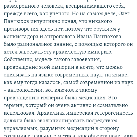
размеренного человека, воспринимавшего себя,
прежде всего, как ученого. Но на самом деле, Олег
Пантюхов интуитивно понял, что никакого
противоречия здесь нет, потому что оружием у
конкистадора и антрополога Ивана Пантюхова
было рациональное знание, с помощью которого он
хотел завоевать эту архаическую империю.
Собственно, модель такого завоевания,
превращение этой империи в нечто, что можно
описывать на языке современных наук, на языке,
как ему тогда казалось, самой современной из наук
– антропологии, вот ключом к такому
превращению империи была медисация. Это
термин, который он очень активно и сознательно
использовал. Архаичная имперская гетерогенность
должна была эволюционировать посредством
управляемых, разумных медисаций в сторону
создания идеального метиса, как объекта политики