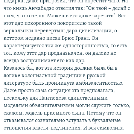
подарка, даже пригрозил, что он окрестит Чаго. На
что князь Анчабадзе ответил так: "Он твой – делай с
ним, что хочешь. Можешь его даже зарезать". Вот
этот дар покоренного покорителю такой
зеркальный перевертыш дара цивилизации, о
котором недавно писал Брюс Грант. Он
характеризуется той же односторонностью, то есть
тот, кому этот дар предназначен, он далеко не
всегда воспринимает его как дар.
Казалось бы, вот эта история должна была бы в
логике колониальной традиции в русской
литературе быть проникнута амбивалентностью.
Даже просто сама ситуация эта предполагала,
поскольку для Пантюхова единственными
моделями объяснительными могли служить только,
скажем, модель приемного сына. Потому что он
отказывался сознательно вступать в буквальные
отношения власти-подчинения. И вся символика