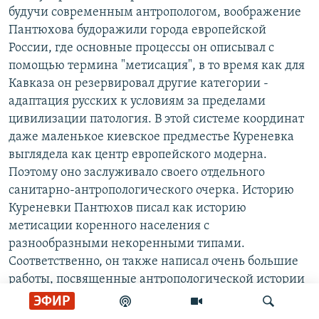
будучи современным антропологом, воображение
Пантюхова будоражили города европейской
России, где основные процессы он описывал с
помощью термина "метисация", в то время как для
Кавказа он резервировал другие категории -
адаптация русских к условиям за пределами
цивилизации патология. В этой системе координат
даже маленькое киевское предместье Куреневка
выглядела как центр европейского модерна.
Поэтому оно заслуживало своего отдельного
санитарно-антропологического очерка. Историю
Куреневки Пантюхов писал как историю
метисации коренного населения с
разнообразными некоренными типами.
Соответственно, он также написал очень большие
работы, посвященные антропологической истории
Киева и Одессы.
ЭФИР
И здесь очень интересно проявлялась тема