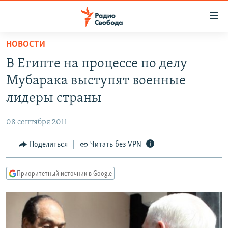
Ссылки
для
упрощенного
НОВОСТИ
ПРОГРАММЫ
доступа
В Египте на процессе по делу
ПОДКАСТЫ
Вернуться
Мубарака выступят военные
к
АВТОРСКИЕ ПРОЕКТЫ
лидеры страны
основному
ЦИТАТЫ СВОБОДЫ
содержанию
08 сентября 2011
Вернутся
МНЕНИЯ
к
Поделиться
Читать без VPN
КУЛЬТУРА
главной
навигации
IDEL.РЕАЛИИ
Приоритетный источник в Google
Вернутся
КАВКАЗ.РЕАЛИИ
к
СЕВЕР.РЕАЛИИ
поиску
СИБИРЬ.РЕАЛИИ