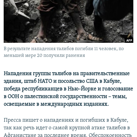
РАСПИСАНИЕ ВЕЩАНИЯ
ПОДПИШИТЕСЬ НА РАССЫЛКУ
СОЦИАЛЬНЫЕ СЕТИ
В результате нападения талибов погибли 11 человек, по
меньшей мере 20 получили ранения
Нападения группы талибов на правительственные
Все сайты РСЕ/РС
здания, штаб НАТО и посольство США в Кабуле,
победа республиканцев в Нью-Йорке и голосование
в ООН о палестинской государственности – темы,
освещаемые в международных изданиях.
Пресса пишет о нападениях и погибших в Кабуле,
так как речь идет о самой крупной атаке талибов в
Афганистане за последнее время. Обеспокоенность