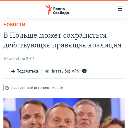
Ссылки
для
упрощенного
НОВОСТИ
ПРОГРАММЫ
доступа
В Польше может сохраниться
ПОДКАСТЫ
Вернуться
действующая правящая коалиция
к
АВТОРСКИЕ ПРОЕКТЫ
основному
10 октября 2011
ЦИТАТЫ СВОБОДЫ
содержанию
Вернутся
МНЕНИЯ
Поделиться
Читать без VPN
к
КУЛЬТУРА
главной
Приоритетный источник в Google
навигации
IDEL.РЕАЛИИ
Вернутся
КАВКАЗ.РЕАЛИИ
к
СЕВЕР.РЕАЛИИ
поиску
СИБИРЬ.РЕАЛИИ