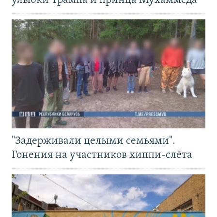
улыбки Трампа и принца Мухаммеда
"Задерживали целыми семьями".
Гонения на участников хиппи-слёта