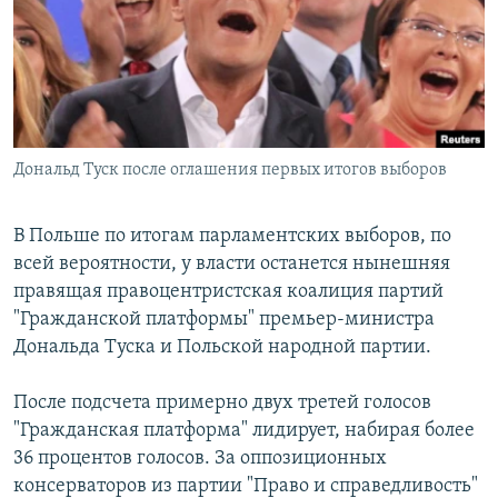
РАСПИСАНИЕ ВЕЩАНИЯ
ПОДПИШИТЕСЬ НА РАССЫЛКУ
СОЦИАЛЬНЫЕ СЕТИ
Дональд Туск после оглашения первых итогов выборов
В Польше по итогам парламентских выборов, по
всей вероятности, у власти останется нынешняя
Все сайты РСЕ/РС
правящая правоцентристская коалиция партий
"Гражданской платформы" премьер-министра
Дональда Туска и Польской народной партии.
После подсчета примерно двух третей голосов
"Гражданская платформа" лидирует, набирая более
36 процентов голосов. За оппозиционных
консерваторов из партии "Право и справедливость"