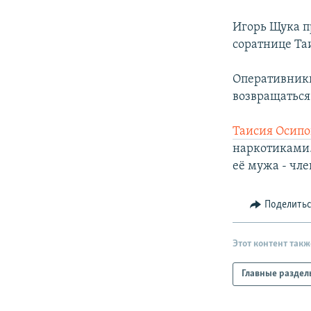
РАСПИСАНИЕ ВЕЩАНИЯ
ПОДПИШИТЕСЬ НА РАССЫЛКУ
Игорь Щука п
соратнице Та
Оперативники
возвращаться
Таисия Осипо
наркотиками.
её мужа - чл
Поделить
Этот контент такж
Главные раздел