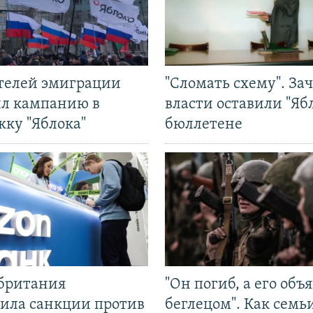
ятелей эмиграции
"Сломать схему". За
ил кампанию в
власти оставили "Ябл
жку "Яблока"
бюллетене
британия
"Он погиб, а его объ
ила санкции против
беглецом". Как семь