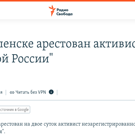
ленске арестован активи
ой России"
ся
Читать без VPN
сточник в Google
арестован на двое суток активист незарегистрированн
я".