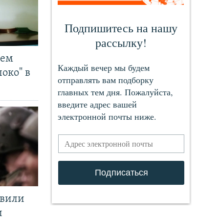
чем
око" в
явили
и