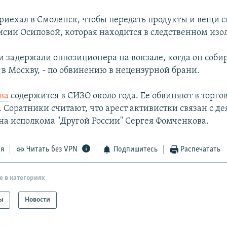
риехал в Смоленск, чтобы передать продукты и вещи с
исии Осиповой, которая находится в следственном изо
 задержали оппозиционера на вокзале, когда он соби
 в Москву, - по обвинению в нецензурной брани.
ва
содержится в СИЗО около года. Ее обвиняют в торго
 Соратники считают, что арест активистки связан с д
ена исполкома "Другой России" Сергея Фомченкова.
ся
Читать без VPN
Подпишитесь
Распечатать
е в категориях
ы
Новости