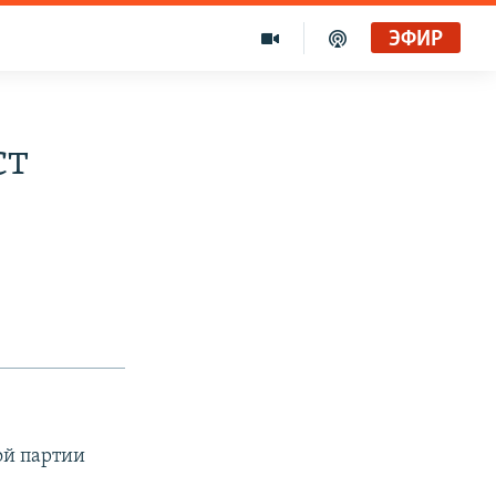
ЭФИР
ст
ой партии