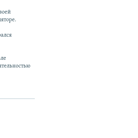
воей
ляторе.
рался
вле
еятельностью