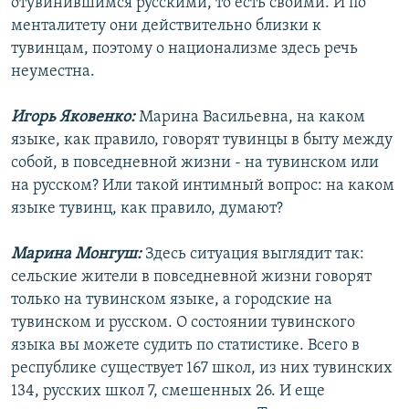
отувинившимся русскими, то есть своими. И по
менталитету они действительно близки к
тувинцам, поэтому о национализме здесь речь
неуместна.
Игорь Яковенко:
Марина Васильевна, на каком
языке, как правило, говорят тувинцы в быту между
собой, в повседневной жизни - на тувинском или
на русском? Или такой интимный вопрос: на каком
языке тувинц, как правило, думают?
Марина Монгуш:
Здесь ситуация выглядит так:
сельские жители в повседневной жизни говорят
только на тувинском языке, а городские на
тувинском и русском. О состоянии тувинского
языка вы можете судить по статистике. Всего в
республике существует 167 школ, из них тувинских
134, русских школ 7, смешенных 26. И еще