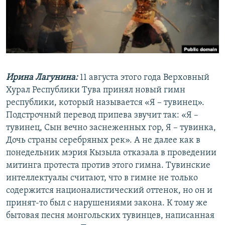
РАСПИСАНИЕ ВЕЩАНИЯ
ПОДПИШИТЕСЬ НА РАССЫЛКУ
СОЦИАЛЬНЫЕ СЕТИ
Ирина Лагунина:
11 августа этого года Верховный
Хурал Республики Тува принял новый гимн
республики, который называется «Я – тувинец».
Подстрочный перевод припева звучит так: «Я –
Все сайты РСЕ/РС
тувинец, Сын вечно заснеженных гор, Я – тувинка,
Дочь страны серебряных рек». А не далее как в
понедельник мэрия Кызыла отказала в проведении
митинга протеста против этого гимна. Тувинские
интеллектуалы считают, что в гимне не только
содержится националистический оттенок, но он и
принят-то был с нарушениями закона. К тому же
бытовая песня монгольских тувинцев, написанная