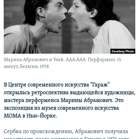
РАСПИСАНИЕ ВЕЩАНИЯ
ПОДПИШИТЕСЬ НА РАССЫЛКУ
СОЦИАЛЬНЫЕ СЕТИ
Марина Абрамович и Улай. ААА-ААА. Перформанс 15
минут, Бельгия, 1978
Все сайты РСЕ/РС
В Центре современного искусства "Гараж"
открылась ретроспектива выдающейся художницы,
мастера перформенса Марины Абрамович. Эт
o
экспозиция из музея современного искусства
МОМА в Нью-Йорке.
Сербка по происхождению, Абрамович получила