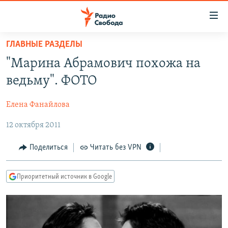
Ссылки
для
упрощенного
ГЛАВНЫЕ РАЗДЕЛЫ
ПРОГРАММЫ
доступа
"Марина Абрамович похожа на
ПОДКАСТЫ
Вернуться
ведьму". ФОТО
к
АВТОРСКИЕ ПРОЕКТЫ
основному
Елена Фанайлова
ЦИТАТЫ СВОБОДЫ
содержанию
Вернутся
12 октября 2011
МНЕНИЯ
к
КУЛЬТУРА
Поделиться
Читать без VPN
главной
навигации
IDEL.РЕАЛИИ
Вернутся
Приоритетный источник в Google
КАВКАЗ.РЕАЛИИ
к
СЕВЕР.РЕАЛИИ
поиску
СИБИРЬ.РЕАЛИИ