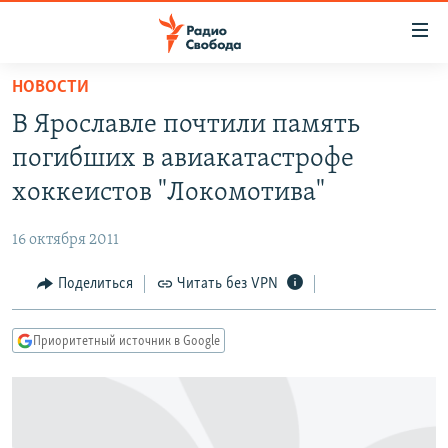
Ссылки
для
упрощенного
НОВОСТИ
ПРОГРАММЫ
доступа
В Ярославле почтили память
ПОДКАСТЫ
Вернуться
погибших в авиакатастрофе
к
АВТОРСКИЕ ПРОЕКТЫ
хоккеистов "Локомотива"
основному
ЦИТАТЫ СВОБОДЫ
содержанию
16 октября 2011
Вернутся
МНЕНИЯ
к
Поделиться
Читать без VPN
КУЛЬТУРА
главной
навигации
IDEL.РЕАЛИИ
Приоритетный источник в Google
Вернутся
КАВКАЗ.РЕАЛИИ
к
СЕВЕР.РЕАЛИИ
поиску
СИБИРЬ.РЕАЛИИ