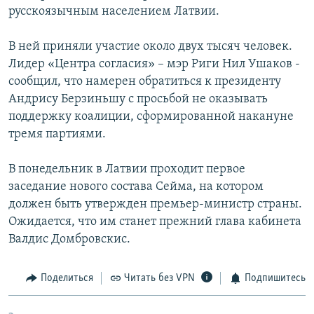
русскоязычным населением Латвии.
РАСПИСАНИЕ ВЕЩАНИЯ
ПОДПИШИТЕСЬ НА РАССЫЛКУ
В ней приняли участие около двух тысяч человек.
Лидер «Центра согласия» – мэр Риги Нил Ушаков -
СОЦИАЛЬНЫЕ СЕТИ
сообщил, что намерен обратиться к президенту
Андрису Берзиньшу с просьбой не оказывать
поддержку коалиции, сформированной накануне
тремя партиями.
В понедельник в Латвии проходит первое
Все сайты РСЕ/РС
заседание нового состава Сейма, на котором
должен быть утвержден премьер-министр страны.
Ожидается, что им станет прежний глава кабинета
Валдис Домбровскис.
Поделиться
Читать без VPN
Подпишитесь