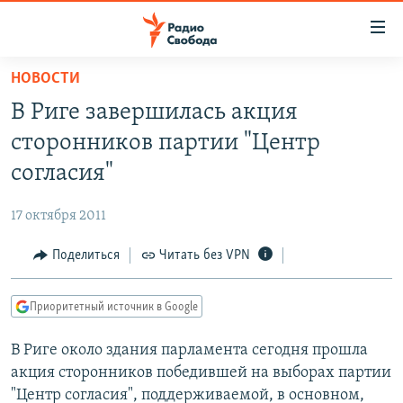
Ссылки
для
упрощенного
НОВОСТИ
ПРОГРАММЫ
доступа
В Риге завершилась акция
ПОДКАСТЫ
Вернуться
сторонников партии "Центр
к
АВТОРСКИЕ ПРОЕКТЫ
согласия"
основному
ЦИТАТЫ СВОБОДЫ
содержанию
17 октября 2011
Вернутся
МНЕНИЯ
к
Поделиться
Читать без VPN
КУЛЬТУРА
главной
навигации
IDEL.РЕАЛИИ
Приоритетный источник в Google
Вернутся
КАВКАЗ.РЕАЛИИ
к
В Риге около здания парламента сегодня прошла
СЕВЕР.РЕАЛИИ
поиску
акция сторонников победившей на выборах партии
СИБИРЬ.РЕАЛИИ
"Центр согласия", поддерживаемой, в основном,